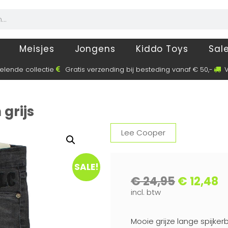
Meisjes
Jongens
Kiddo Toys
Sal
elende collectie
Gratis verzending bij besteding vanaf € 50,-
V
grijs
Lee Cooper
SALE!
€
24,95
€
12,48
incl. btw
Mooie grijze lange spijke