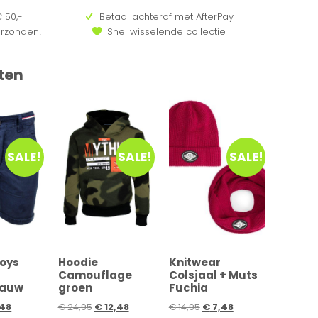
 50,-
Betaal achteraf met AfterPay
erzonden!
Snel wisselende collectie
ten
SALE!
SALE!
SALE!
Boys
Hoodie
Knitwear
Camouflage
Colsjaal + Muts
lauw
groen
Fuchia
48
€
24,95
€
12,48
€
14,95
€
7,48