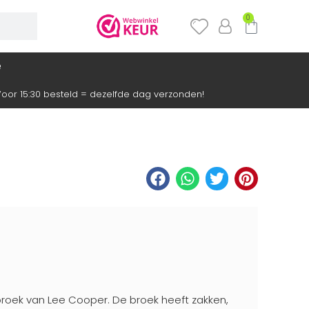
0
e
oor 15:30 besteld = dezelfde dag verzonden!
rbroek van Lee Cooper. De broek heeft zakken,