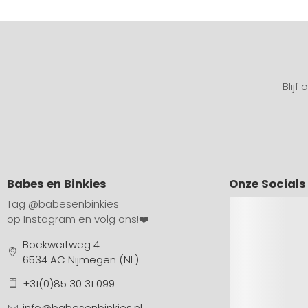
Blijf
Babes en Binkies
Onze Socials
Tag
@babesenbinkies
op Instagram en volg ons!❤️
Boekweitweg 4
6534 AC Nijmegen (NL)
+31(0)85 30 31 099
info@babesenbinkies.nl