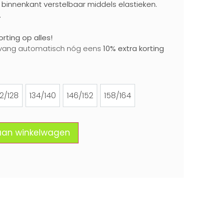
 binnenkant verstelbaar middels elastieken.
.
rting op alles!
vang automatisch nóg eens
10% extra korting
22/128
134/140
146/152
158/164
122/128
134/140
146/152
158/164
aan winkelwagen