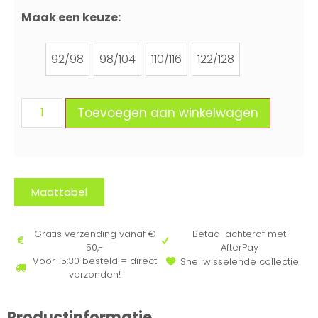
Maak een keuze:
92/98
98/104
110/116
122/128
92/98
98/104
110/116
122/128
Toevoegen aan winkelwagen
Maattabel
Gratis verzending vanaf €
Betaal achteraf met
50,-
AfterPay
Voor 15:30 besteld = direct
Snel wisselende collectie
verzonden!
Productinformatie