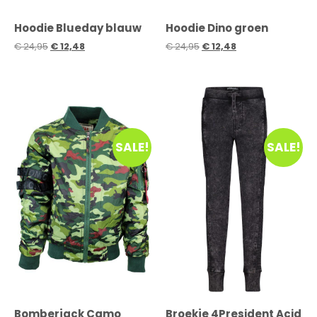
Hoodie Blueday blauw
Hoodie Dino groen
€
24,95
€
12,48
€
24,95
€
12,48
SALE!
SALE!
Bomberjack Camo
Broekje 4President Acid