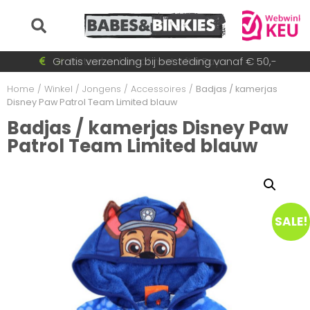
Voor 15:30 besteld = dezelfde dag verzonden!
Gratis verzending bij besteding vanaf € 50,-
Betaal achteraf met AfterPay
Snel wisselende collectie
Home
/
Winkel
/
Jongens
/
Accessoires
/
Badjas / kamerjas
Disney Paw Patrol Team Limited blauw
Badjas / kamerjas Disney Paw
Patrol Team Limited blauw
SALE!