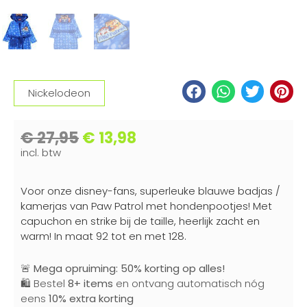
Nickelodeon
€
27,95
€
13,98
incl. btw
Voor onze disney-fans, superleuke blauwe badjas /
kamerjas van Paw Patrol met hondenpootjes! Met
capuchon en strike bij de taille, heerlijk zacht en
warm! In maat 92 tot en met 128.
🚨
Mega opruiming: 50% korting op alles!
🛍️ Bestel
8+ items
en ontvang automatisch nóg
eens
10% extra korting