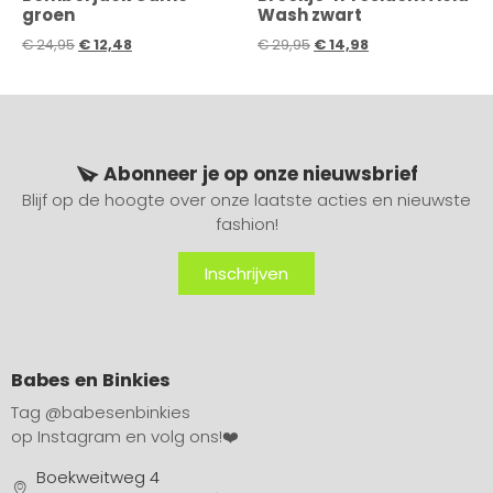
groen
Wash zwart
€
24,95
€
12,48
€
29,95
€
14,98
Abonneer je op onze nieuwsbrief
Blijf op de hoogte over onze laatste acties en nieuwste
fashion!
Inschrijven
Babes en Binkies
Tag
@babesenbinkies
op Instagram en volg ons!❤️
Boekweitweg 4