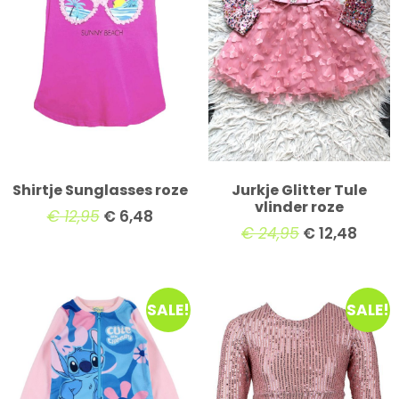
Shirtje Sunglasses roze
Jurkje Glitter Tule
vlinder roze
€
12,95
€
6,48
€
24,95
€
12,48
SALE!
SALE!