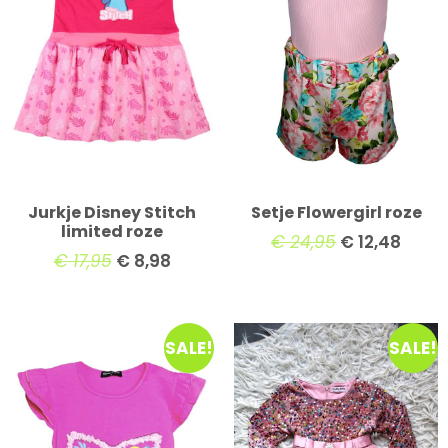
Jurkje Disney Stitch
Setje Flowergirl roze
limited roze
€
24,95
€
12,48
€
17,95
€
8,98
SALE!
SALE!