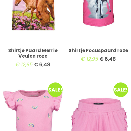
Shirtje Paard Merrie
Shirtje Focuspaard roze
Veulen roze
€
12,95
€
6,48
€
12,95
€
6,48
SALE!
SALE!