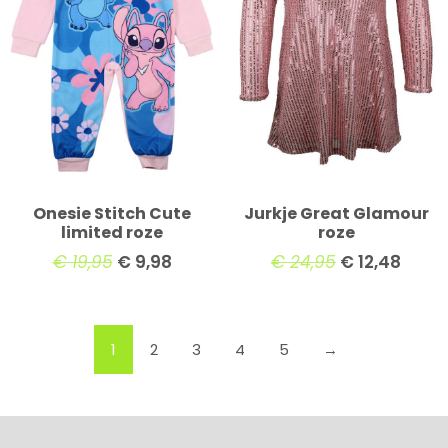
Onesie Stitch Cute
Jurkje Great Glamour
limited roze
roze
€
19,95
€
9,98
€
24,95
€
12,48
1
2
3
4
5
→