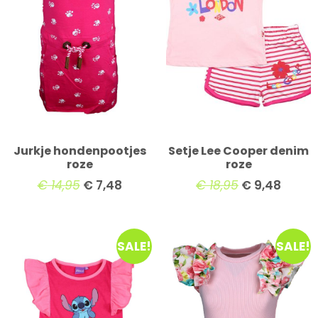
Jurkje hondenpootjes
Setje Lee Cooper denim
roze
roze
€
14,95
€
7,48
€
18,95
€
9,48
SALE!
SALE!