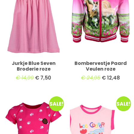
Jurkje Blue Seven
Bombervestje Paard
Broderie roze
Veulen roze
€
14,99
€
7,50
€
24,95
€
12,48
SALE!
SALE!