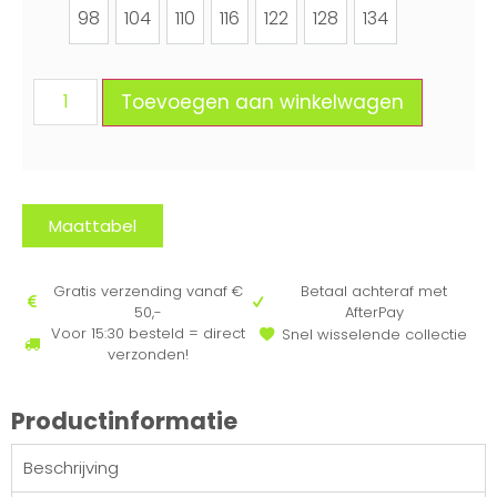
98
104
110
116
122
128
134
98
104
110
116
122
128
134
Toevoegen aan winkelwagen
Maattabel
Gratis verzending vanaf €
Betaal achteraf met
50,-
AfterPay
Voor 15:30 besteld = direct
Snel wisselende collectie
verzonden!
Productinformatie
Beschrijving