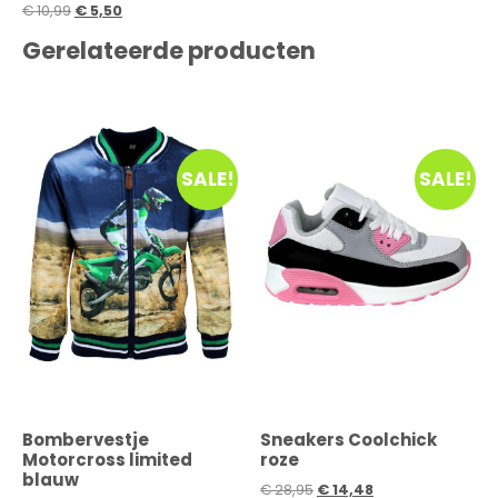
€
10,99
€
5,50
Gerelateerde producten
SALE!
SALE!
Bombervestje
Sneakers Coolchick
Motorcross limited
roze
blauw
€
28,95
€
14,48