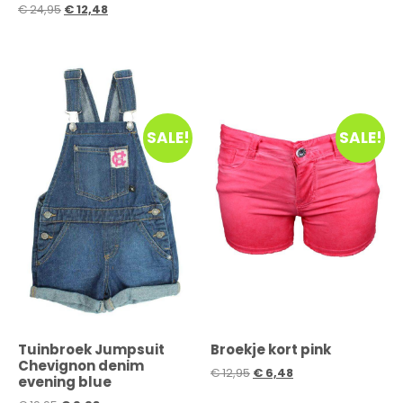
€
24,95
€
12,48
SALE!
SALE!
Tuinbroek Jumpsuit
Broekje kort pink
Chevignon denim
€
12,95
€
6,48
evening blue