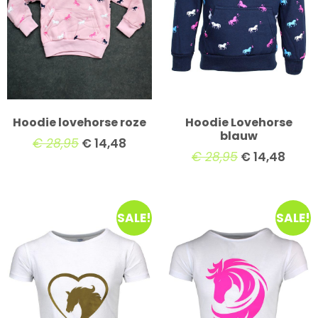
Hoodie lovehorse roze
Hoodie Lovehorse
blauw
€
28,95
€
14,48
€
28,95
€
14,48
SALE!
SALE!