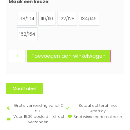
Maak een keuze:
98/104
110/116
122/128
134/146
98/104
110/116
122/128
134/146
152/164
152/164
Toevoegen aan winkelwagen
Maattabel
Gratis verzending vanaf €
Betaal achteraf met
50,-
AfterPay
Voor 15:30 besteld = direct
Snel wisselende collectie
verzonden!