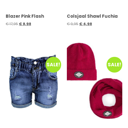
Blazer Pink Flash
Colsjaal Shawl Fuchia
€
17,95
€
8,98
€
9,95
€
4,98
SALE!
SALE!