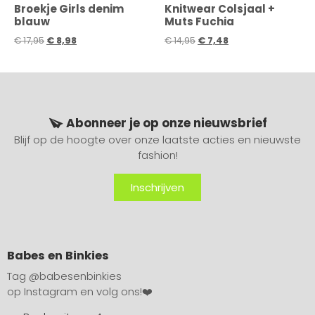
Broekje Girls denim
Knitwear Colsjaal +
blauw
Muts Fuchia
€
17,95
€
8,98
€
14,95
€
7,48
Abonneer je op onze nieuwsbrief
Blijf op de hoogte over onze laatste acties en nieuwste
fashion!
Inschrijven
Babes en Binkies
Tag
@babesenbinkies
op Instagram en volg ons!❤️