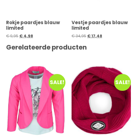
Rokje paardjes blauw
Vestje paardjes blauw
limited
limited
€
9,95
€
4,98
€
34,95
€
17,48
Gerelateerde producten
SALE!
SALE!