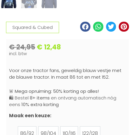
Squared & Cubed
€
24,95
€
12,48
incl. btw
Voor onze tractor fans, geweldig blauw vestje met
de blauwe tractor. In maat 86 tot en met 152.
🚨
Mega opruiming: 50% korting op alles!
🛍️ Bestel
8+ items
en ontvang automatisch nóg
eens
10% extra korting
Maak een keuze:
86/92
98/104
110/116
122/128