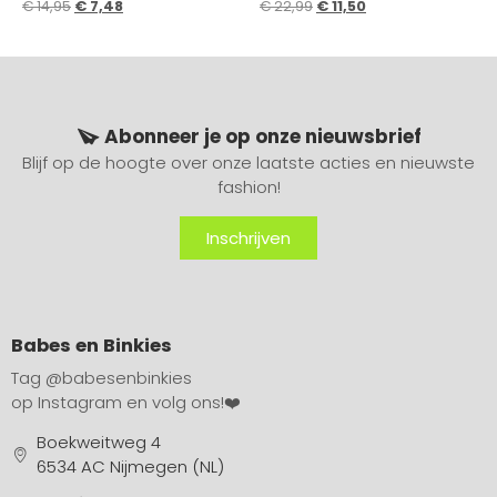
€
14,95
€
7,48
€
22,99
€
11,50
Abonneer je op onze nieuwsbrief
Blijf op de hoogte over onze laatste acties en nieuwste
fashion!
Inschrijven
Babes en Binkies
Tag
@babesenbinkies
op Instagram en volg ons!❤️
Boekweitweg 4
6534 AC Nijmegen (NL)