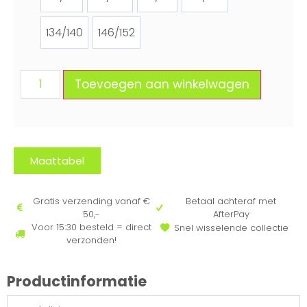
86/92
98/104
110/116
122/128
134/140
146/152
134/140
146/152
Toevoegen aan winkelwagen
Maattabel
Gratis verzending vanaf €
Betaal achteraf met
50,-
AfterPay
Voor 15:30 besteld = direct
Snel wisselende collectie
verzonden!
Productinformatie