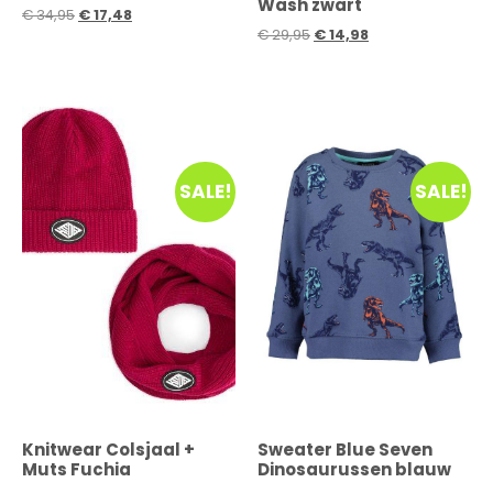
Wash zwart
€
34,95
€
17,48
€
29,95
€
14,98
SALE!
SALE!
Knitwear Colsjaal +
Sweater Blue Seven
Muts Fuchia
Dinosaurussen blauw