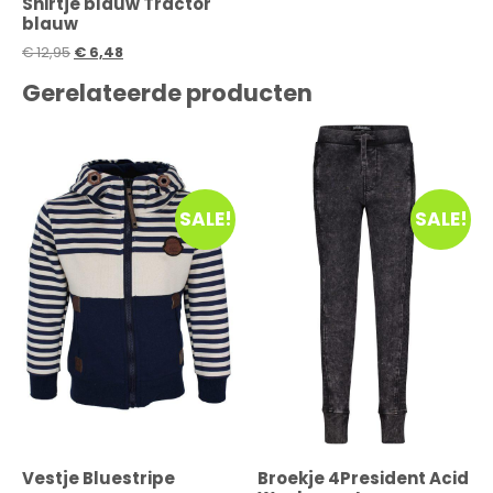
Shirtje blauw Tractor
blauw
€
12,95
€
6,48
Gerelateerde producten
SALE!
SALE!
Vestje Bluestripe
Broekje 4President Acid