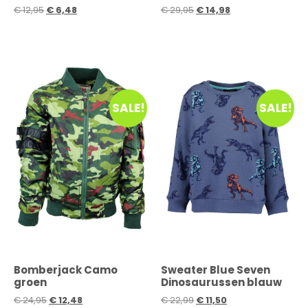
€
12,95
€
6,48
€
29,95
€
14,98
SALE!
SALE!
Bomberjack Camo
Sweater Blue Seven
groen
Dinosaurussen blauw
€
24,95
€
12,48
€
22,99
€
11,50