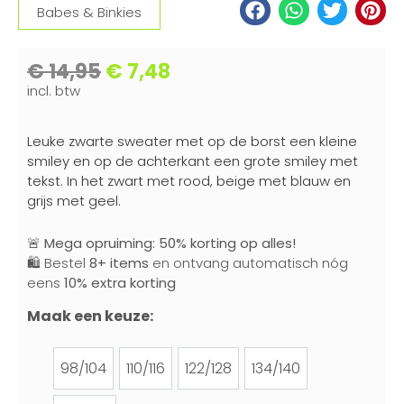
Babes & Binkies
€
14,95
€
7,48
incl. btw
Leuke zwarte sweater met op de borst een kleine
smiley en op de achterkant een grote smiley met
tekst. In het zwart met rood, beige met blauw en
grijs met geel.
🚨
Mega opruiming: 50% korting op alles!
🛍️ Bestel
8+ items
en ontvang automatisch nóg
eens
10% extra korting
Maak een keuze:
98/104
110/116
122/128
134/140
98/104
110/116
122/128
134/140