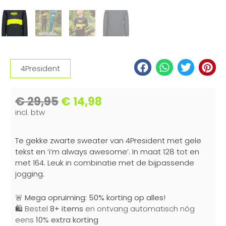
4President
€
29,95
€
14,98
incl. btw
Te gekke zwarte sweater van 4President met gele
tekst en ‘i’m always awesome’. In maat 128 tot en
met 164. Leuk in combinatie met de bijpassende
jogging.
🚨
Mega opruiming: 50% korting op alles!
🛍️ Bestel
8+ items
en ontvang automatisch nóg
eens
10% extra korting