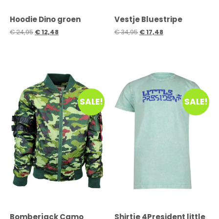
Hoodie Dino groen
Vestje Bluestripe
€
24,95
€
12,48
€
34,95
€
17,48
SALE!
SALE!
Bomberjack Camo
Shirtje 4President little