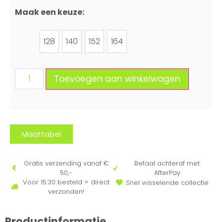
Maak een keuze:
128
140
152
164
128
140
152
164
Toevoegen aan winkelwagen
Maattabel
Gratis verzending vanaf €
Betaal achteraf met
50,-
AfterPay
Voor 15:30 besteld = direct
Snel wisselende collectie
verzonden!
Productinformatie