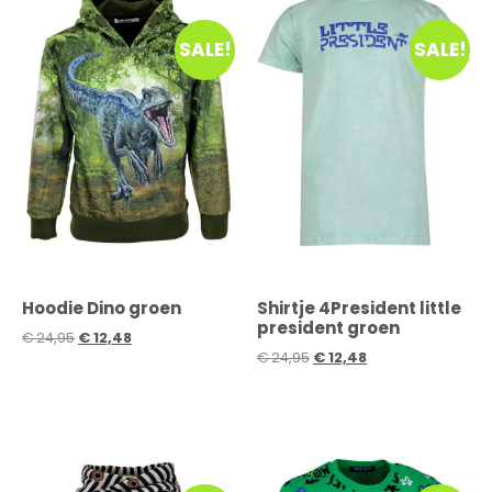
SALE!
SALE!
Hoodie Dino groen
Shirtje 4President little
president groen
€
24,95
€
12,48
€
24,95
€
12,48