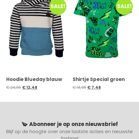
SALE!
SALE!
Hoodie Blueday blauw
Shirtje Special groen
€
24,95
€
12,48
€
14,95
€
7,48
Abonneer je op onze nieuwsbrief
Blijf op de hoogte over onze laatste acties en nieuwste
fashion!