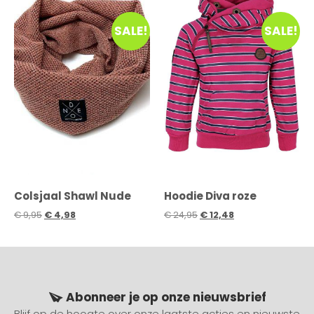
SALE!
SALE!
Colsjaal Shawl Nude
Hoodie Diva roze
€
9,95
€
4,98
€
24,95
€
12,48
Abonneer je op onze nieuwsbrief
Blijf op de hoogte over onze laatste acties en nieuwste