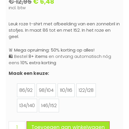
€
12,95
€
6,48
incl. btw
Leuk roze t-shirt met afbeelding van een zonnebril in
stofjes. In maat 86 tot en met 152. In het roze en
geel.
🚨
Mega opruiming: 50% korting op alles!
🛍️ Bestel
8+ items
en ontvang automatisch nóg
eens
10% extra korting
Maak een keuze:
86/92
98/104
110/116
122/128
86/92
98/104
110/116
122/128
134/140
146/152
134/140
146/152
Toevoegen aan winkelwagen