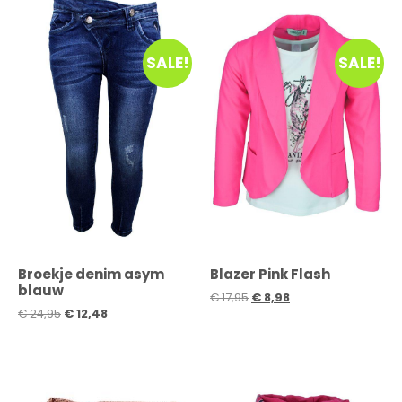
SALE!
SALE!
Broekje denim asym
Blazer Pink Flash
blauw
€
17,95
€
8,98
€
24,95
€
12,48