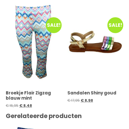
SALE!
SALE!
Broekje Flair Zigzag
Sandalen Shiny goud
blauw mint
€
17,95
€
8,98
€
16,95
€
8,48
Gerelateerde producten