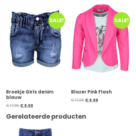
SALE!
SALE!
Broekje Girls denim
Blazer Pink Flash
blauw
€
17,95
€
8,98
€
17,95
€
8,98
Gerelateerde producten