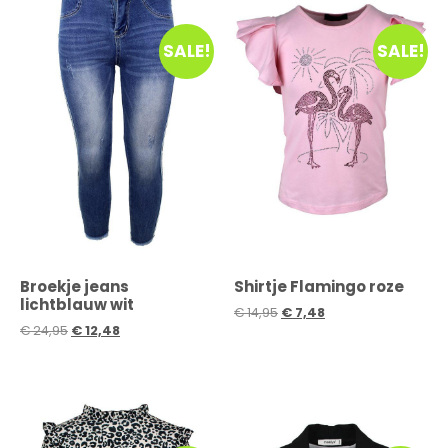
SALE!
SALE!
Broekje jeans
Shirtje Flamingo roze
lichtblauw wit
€
14,95
€
7,48
€
24,95
€
12,48