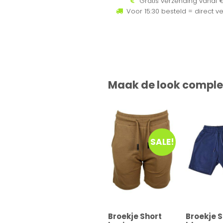
Gratis verzending vanaf €
Voor 15:30 besteld = direct v
Maak de look comple
SALE!
Broekje Short
Broekje 