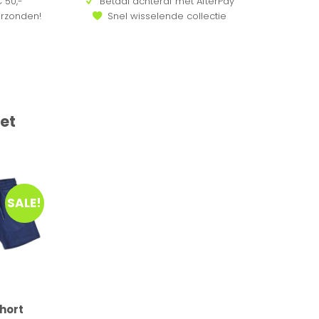
 50,-
Betaal achteraf met AfterPay
erzonden!
Snel wisselende collectie
et
SALE!
Short