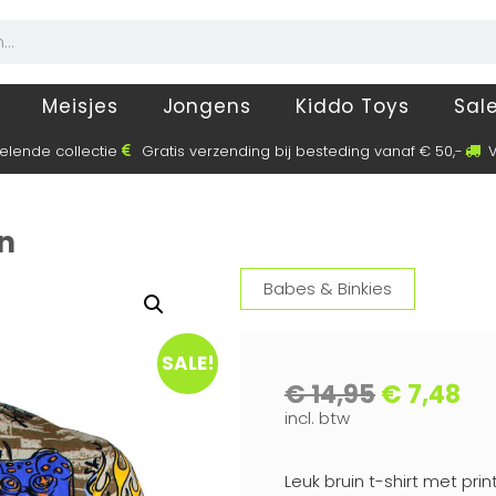
Meisjes
Jongens
Kiddo Toys
Sal
elende collectie
Gratis verzending bij besteding vanaf € 50,-
V
in
Babes & Binkies
SALE!
€
14,95
€
7,48
incl. btw
Leuk bruin t-shirt met prin