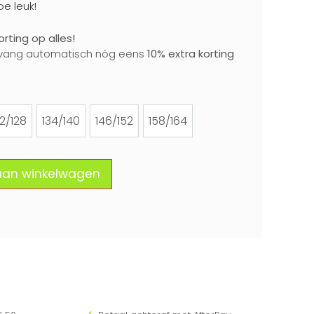
oe leuk!
rting op alles!
vang automatisch nóg eens
10% extra korting
22/128
134/140
146/152
158/164
122/128
134/140
146/152
158/164
aan winkelwagen