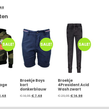
48
ten
SALE!
SALE!
SALE!
Broekje Boys
Broekje
age
kort
4President Acid
donkerblauw
Wash zwart
2,48
€
14,95
€
7,48
€
29,95
€
14,98