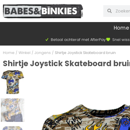
Home
Betaal achteraf met AfterPay
Snel wiss
Home
/
Winkel
/
Jongens
/
Shirtje Joystick Skateboard bruin
Shirtje Joystick Skateboard bru