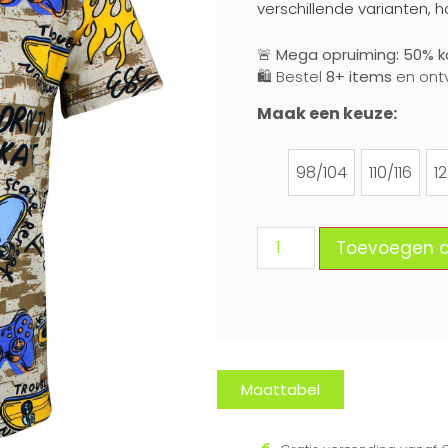
verschillende varianten, h
🚨
Mega opruiming: 50% ko
🛍️ Bestel
8+ items
en ont
Maak een keuze:
98/104
110/116
1
98/104
110/116
Toevoegen 
Maattabel