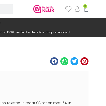
0
e
oor 15:30 besteld = dezelfde dag verzonden!
t en teksten. In maat 98 tot en met 164. In