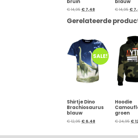
bruin
blauw
€
14,95
€
7,48
€
14,95
€
7,
Gerelateerde produc
SALE!
Shirtje Dino
Hoodie
Brachiosaurus
Camoufl
blauw
groen
€
12,95
€
6,48
€
24,95
€
1