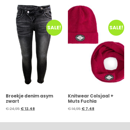
SALE!
SALE!
Broekje denim asym
Knitwear Colsjaal +
zwart
Muts Fuchia
€
24,95
€
12,48
€
14,95
€
7,48