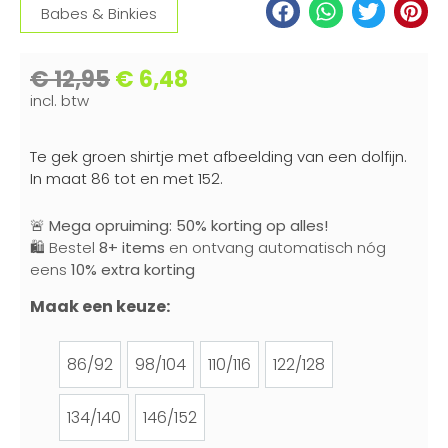
Babes & Binkies
€
12,95
€
6,48
incl. btw
Te gek groen shirtje met afbeelding van een dolfijn.
In maat 86 tot en met 152.
🚨
Mega opruiming: 50% korting op alles!
🛍️ Bestel
8+ items
en ontvang automatisch nóg
eens
10% extra korting
Maak een keuze:
86/92
98/104
110/116
122/128
86/92
98/104
110/116
122/128
134/140
146/152
134/140
146/152