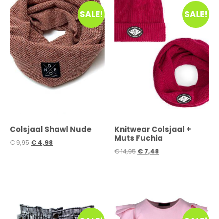
SALE!
SALE!
Colsjaal Shawl Nude
Knitwear Colsjaal +
Muts Fuchia
€
9,95
€
4,98
€
14,95
€
7,48