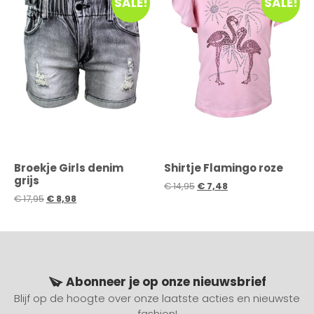
SALE!
SALE!
Broekje Girls denim
Shirtje Flamingo roze
grijs
€
14,95
€
7,48
€
17,95
€
8,98
Abonneer je op onze nieuwsbrief
Blijf op de hoogte over onze laatste acties en nieuwste
fashion!