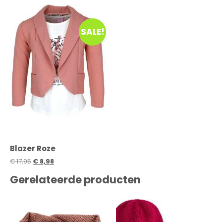
SALE!
Blazer Roze
€
17,95
€
8,98
Gerelateerde producten