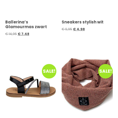
Ballerina’s
Sneakers stylish wit
Glamourmas zwart
€
9,95
€
4,98
€
14,95
€
7,48
SALE!
SALE!