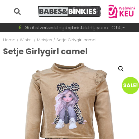
Voor 15:30 besteld = dezelfde dag verzonden!
Gratis verzending bij besteding vanaf € 50,-
Betaal achteraf met AfterPay
Snel wisselende collectie
Home
/
Winkel
/
Meisjes
/
Setje Girlygirl camel
Setje Girlygirl camel
SALE!