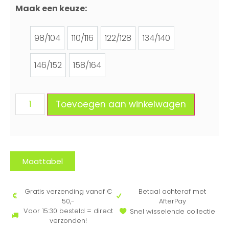
Maak een keuze:
98/104
110/116
122/128
134/140
98/104
110/116
122/128
134/140
146/152
158/164
146/152
158/164
Toevoegen aan winkelwagen
Maattabel
Gratis verzending vanaf €
Betaal achteraf met
50,-
AfterPay
Voor 15:30 besteld = direct
Snel wisselende collectie
verzonden!