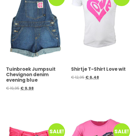
Tuinbroek Jumpsuit
Shirtje T-Shirt Love wit
Chevignon denim
€
12,95
€
6,48
evening blue
€
19,95
€
9,98
SALE!
SALE!