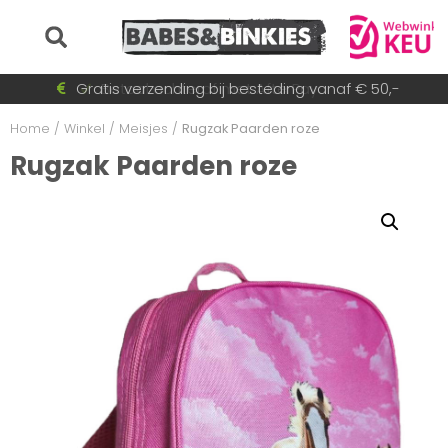
Voor 15:30 besteld = dezelfde dag verzonden!
Gratis verzending bij besteding vanaf € 50,-
Betaal achteraf met AfterPay
Snel wisselende collectie
Home
/
Winkel
/
Meisjes
/
Rugzak Paarden roze
Rugzak Paarden roze