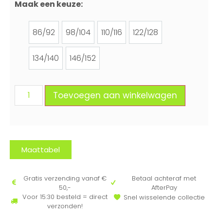
Maak een keuze:
86/92
98/104
110/116
122/128
86/92
98/104
110/116
122/128
134/140
146/152
134/140
146/152
Toevoegen aan winkelwagen
Maattabel
Gratis verzending vanaf €
Betaal achteraf met
50,-
AfterPay
Voor 15:30 besteld = direct
Snel wisselende collectie
verzonden!