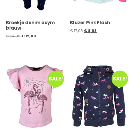
Broekje denim asym
Blazer Pink Flash
blauw
€
17,95
€
8,98
€
24,95
€
12,48
SALE!
SALE!