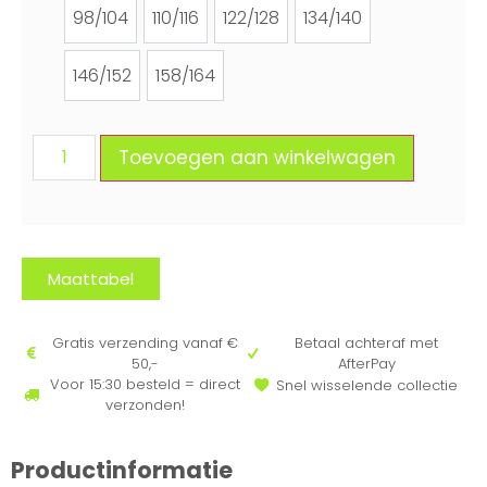
98/104
110/116
122/128
134/140
98/104
110/116
122/128
134/140
146/152
158/164
146/152
158/164
Toevoegen aan winkelwagen
Maattabel
Gratis verzending vanaf €
Betaal achteraf met
50,-
AfterPay
Voor 15:30 besteld = direct
Snel wisselende collectie
verzonden!
Productinformatie