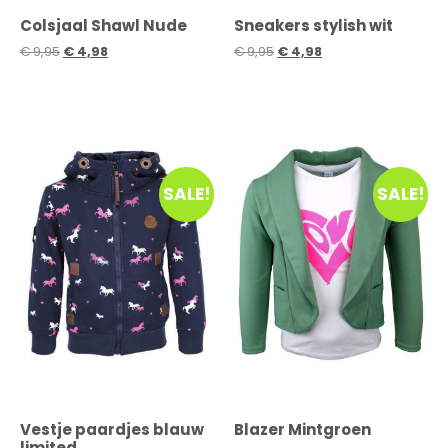
Colsjaal Shawl Nude
Sneakers stylish wit
€
9,95
€
4,98
€
9,95
€
4,98
SALE!
SALE!
Vestje paardjes blauw
Blazer Mintgroen
limited