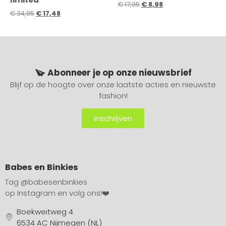
€
17,95
€
8,98
€
34,95
€
17,48
Abonneer je op onze nieuwsbrief
Blijf op de hoogte over onze laatste acties en nieuwste
fashion!
Inschrijven
Babes en Binkies
Tag
@babesenbinkies
op Instagram en volg ons!❤️
Boekweitweg 4
6534 AC Nijmegen (NL)