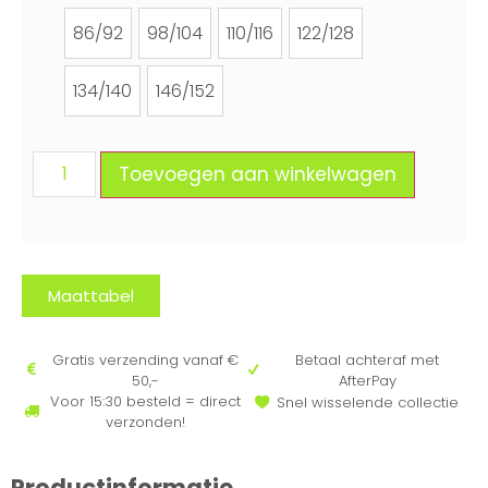
86/92
98/104
110/116
122/128
86/92
98/104
110/116
122/128
134/140
146/152
134/140
146/152
Toevoegen aan winkelwagen
Maattabel
Gratis verzending vanaf €
Betaal achteraf met
50,-
AfterPay
Voor 15:30 besteld = direct
Snel wisselende collectie
verzonden!
Productinformatie