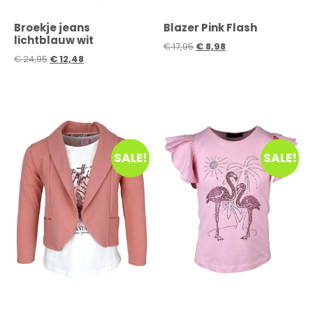
Broekje jeans
Blazer Pink Flash
lichtblauw wit
€
17,95
€
8,98
€
24,95
€
12,48
SALE!
SALE!