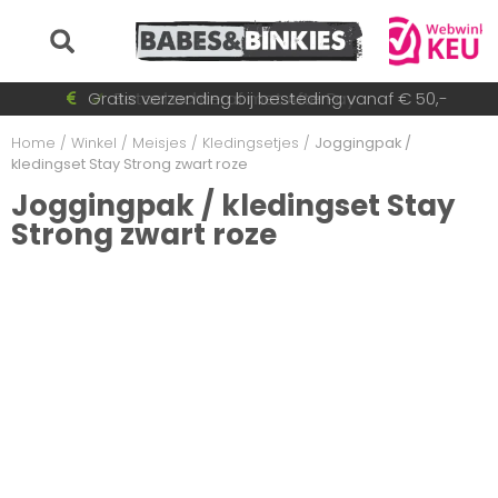
Voor 15:30 besteld = dezelfde dag verzonden!
Gratis verzending bij besteding vanaf € 50,-
Betaal achteraf met AfterPay
Snel wisselende collectie
Home
/
Winkel
/
Meisjes
/
Kledingsetjes
/
Joggingpak /
kledingset Stay Strong zwart roze
Joggingpak / kledingset Stay
Strong zwart roze