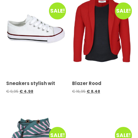
SALE!
SALE!
Sneakers stylish wit
Blazer Rood
€
9,95
€
4,98
€
16,95
€
8,48
SALE!
SALE!