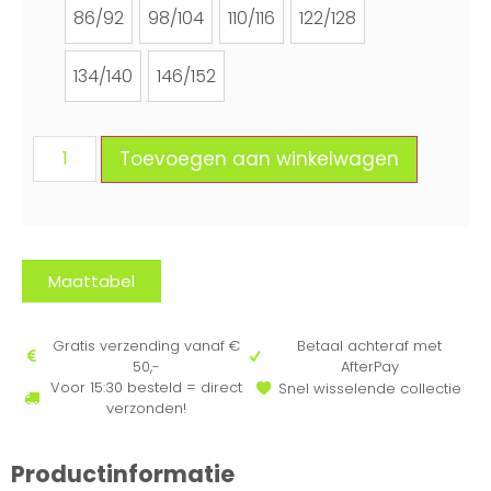
86/92
98/104
110/116
122/128
86/92
98/104
110/116
122/128
134/140
146/152
134/140
146/152
Toevoegen aan winkelwagen
Maattabel
Gratis verzending vanaf €
Betaal achteraf met
50,-
AfterPay
Voor 15:30 besteld = direct
Snel wisselende collectie
verzonden!
Productinformatie