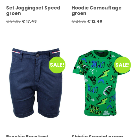
Set Joggingset Speed
Hoodie Camouflage
groen
groen
€
34,95
€
17,48
€
24,95
€
12,48
SALE!
SALE!
Broekje Boys kort
Shirtje Special groen