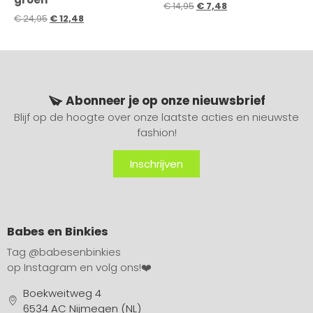
€
14,95
€
7,48
€
24,95
€
12,48
Abonneer je op onze nieuwsbrief
Blijf op de hoogte over onze laatste acties en nieuwste
fashion!
Inschrijven
Babes en Binkies
Tag
@babesenbinkies
op Instagram en volg ons!❤️
Boekweitweg 4
6534 AC Nijmegen (NL)