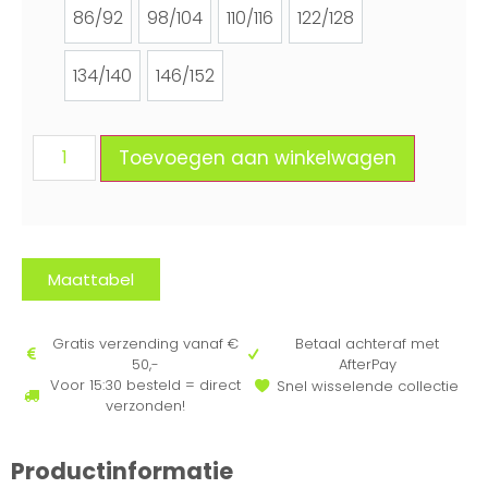
86/92
98/104
110/116
122/128
86/92
98/104
110/116
122/128
134/140
146/152
134/140
146/152
Toevoegen aan winkelwagen
Maattabel
Gratis verzending vanaf €
Betaal achteraf met
50,-
AfterPay
Voor 15:30 besteld = direct
Snel wisselende collectie
verzonden!
Productinformatie