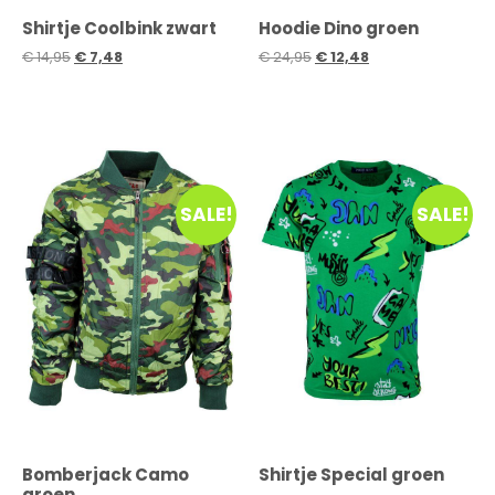
Shirtje Coolbink zwart
Hoodie Dino groen
€
14,95
€
7,48
€
24,95
€
12,48
SALE!
SALE!
Bomberjack Camo
Shirtje Special groen
groen