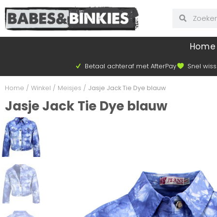
Home
Betaal achteraf met AfterPay
Snel wiss
Home
/
Winkel
/
Meisjes
/
Jasje Jack Tie Dye blauw
Jasje Jack Tie Dye blauw