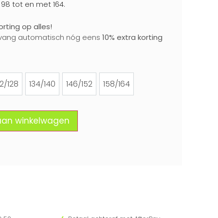
 98 tot en met 164.
rting op alles!
vang automatisch nóg eens
10% extra korting
22/128
134/140
146/152
158/164
122/128
134/140
146/152
158/164
aan winkelwagen