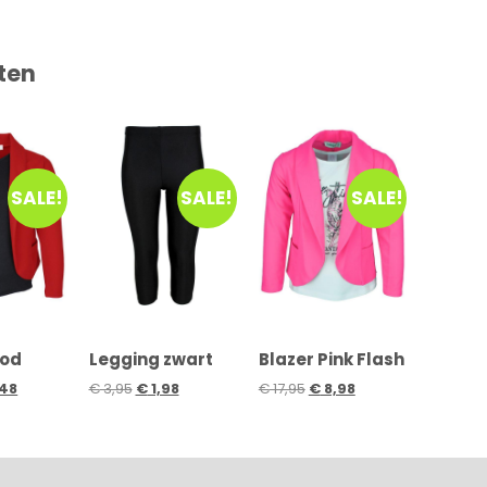
ten
SALE!
SALE!
SALE!
ood
Legging zwart
Blazer Pink Flash
48
€
3,95
€
1,98
€
17,95
€
8,98