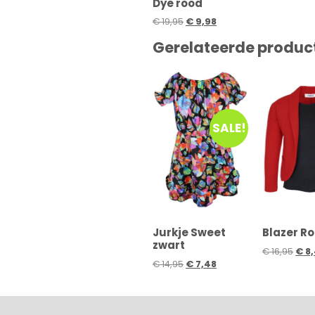
Dye rood
€
19,95
€
9,98
Gerelateerde produc
SALE!
Jurkje Sweet
Blazer R
zwart
€
16,95
€
8,
€
14,95
€
7,48