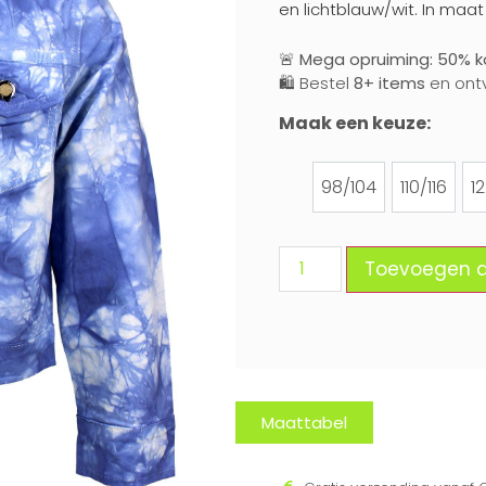
en lichtblauw/wit. In maat
🚨
Mega opruiming: 50% ko
🛍️ Bestel
8+ items
en ont
Maak een keuze:
98/104
110/116
1
98/104
110/116
Toevoegen 
Maattabel