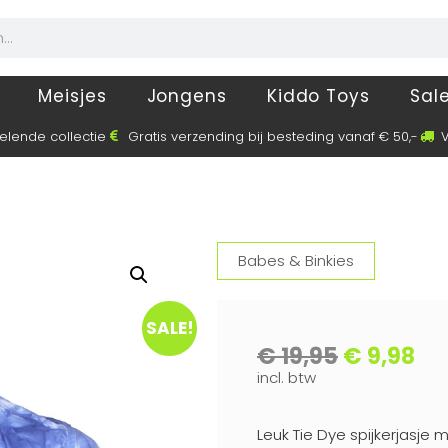
Meisjes
Jongens
Kiddo Toys
Sal
elende collectie
Gratis verzending bij besteding vanaf € 50,-
V
Babes & Binkies
SALE!
€
19,95
€
9,98
incl. btw
Leuk Tie Dye spijkerjasje 