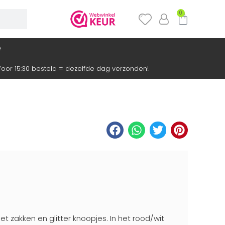
0
e
oor 15:30 besteld = dezelfde dag verzonden!
met zakken en glitter knoopjes. In het rood/wit