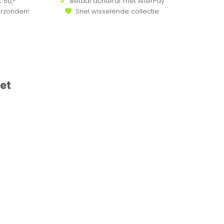
 50,-
Betaal achteraf met AfterPay
erzonden!
Snel wisselende collectie
et