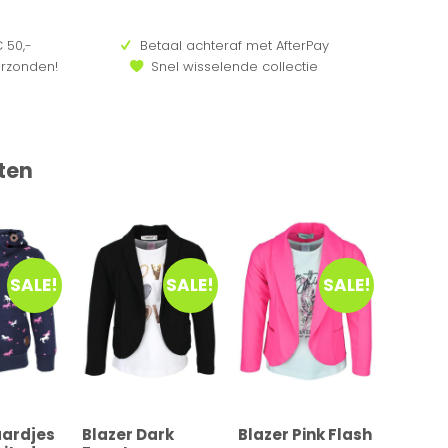
 50,-
Betaal achteraf met AfterPay
erzonden!
Snel wisselende collectie
ten
SALE!
SALE!
SALE!
aardjes
Blazer Dark
Blazer Pink Flash