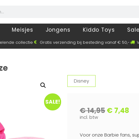
Meisjes
Jongens
Kiddo Toys
Sal
elende collectie
Gratis verzending bij besteding vanaf € 50,-
V
ze
Disney
SALE!
€
14,95
€
7,48
incl. btw
Voor onze Barbie fans, s