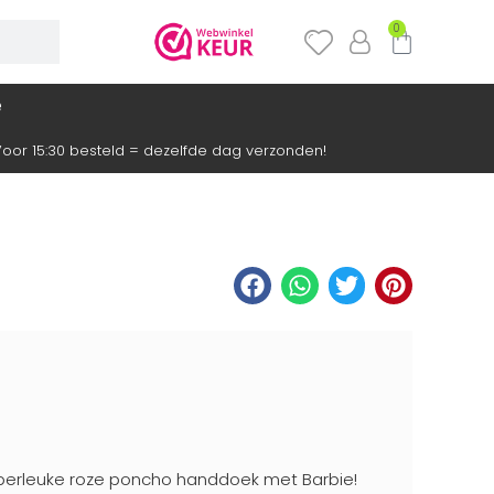
0
e
oor 15:30 besteld = dezelfde dag verzonden!
uperleuke roze poncho handdoek met Barbie!