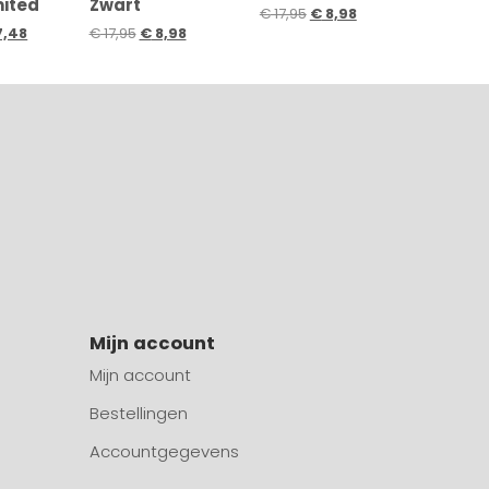
mited
Zwart
€
17,95
€
8,98
7,48
€
17,95
€
8,98
Mijn account
Mijn account
Bestellingen
Accountgegevens