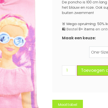
De poncho is 100 cm lang
het blauw en roze. Ook s
buiten zwemmen!
🚨
Mega opruiming: 50% ko
🛍️ Bestel
8+ items
en ont
Maak een keuze:
One-Siz
One-
Toevoegen 
Maattabel