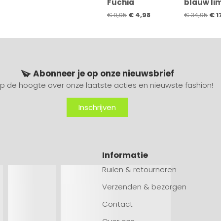
Fuchia
blauw li
€
9,95
€
4,98
€
34,95
€
1
Abonneer je op onze nieuwsbrief
 op de hoogte over onze laatste acties en nieuwste fashion!
Inschrijven
Informatie
Ruilen & retourneren
Verzenden & bezorgen
Contact