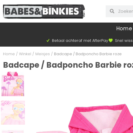
Home
Betaal achteraf met AfterPay
Snel wiss
Home
/
Winkel
/
Meisjes
/
Badcape / Badponcho Barbie roze
Badcape / Badponcho Barbie ro