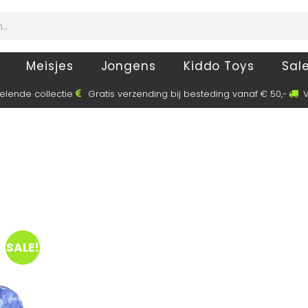
Meisjes
Jongens
Kiddo Toys
Sal
elende collectie
Gratis verzending bij besteding vanaf € 50,-
V
SALE!