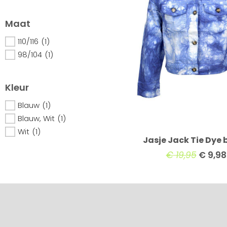
Maat
110/116
(1)
98/104
(1)
Kleur
Blauw
(1)
Blauw, Wit
(1)
Wit
(1)
Jasje Jack Tie Dye
€
19,95
€
9,98