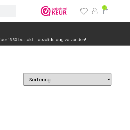
0
e
oor 15:30 besteld = dezelfde dag verzonden!