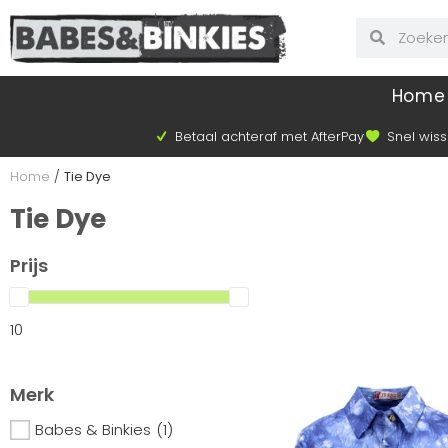
Home
Betaal achteraf met AfterPay
Snel wiss
Home
/
Tie Dye
Tie Dye
Prijs
10
Merk
Babes & Binkies
(1)