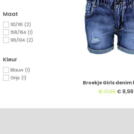
Maat
110/116
(2)
158/164
(1)
98/104
(2)
Kleur
Blauw
(1)
Grijs
(1)
Broekje Girls denim
€
17,95
€
8,98