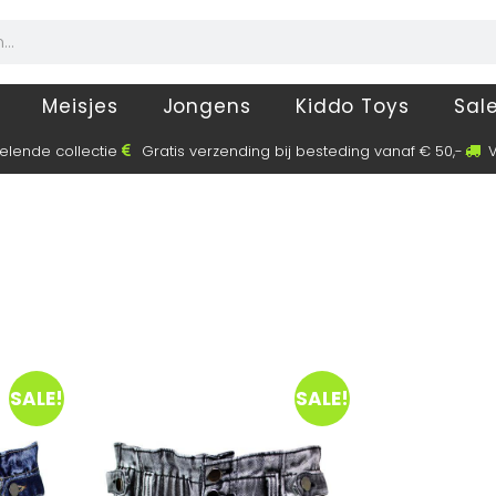
Meisjes
Jongens
Kiddo Toys
Sal
elende collectie
Gratis verzending bij besteding vanaf € 50,-
V
SALE!
SALE!