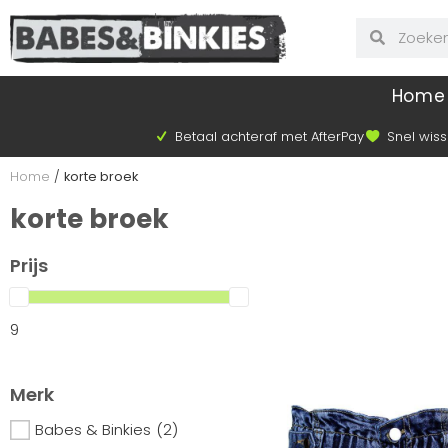
Home
Betaal achteraf met AfterPay
Snel wiss
Home
/
korte broek
korte broek
Prijs
9
Merk
Babes & Binkies
(2)