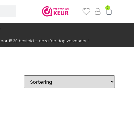
0
e
oor 15:30 besteld = dezelfde dag verzonden!