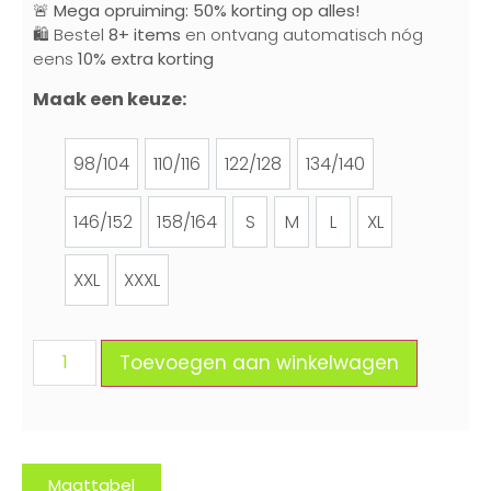
🚨
Mega opruiming: 50% korting op alles!
🛍️ Bestel
8+ items
en ontvang automatisch nóg
eens
10% extra korting
Maak een keuze:
98/104
110/116
122/128
134/140
98/104
110/116
122/128
134/140
146/152
158/164
S
M
L
XL
146/152
158/164
S
M
L
XL
XXL
XXXL
XXL
XXXL
Toevoegen aan winkelwagen
Maattabel