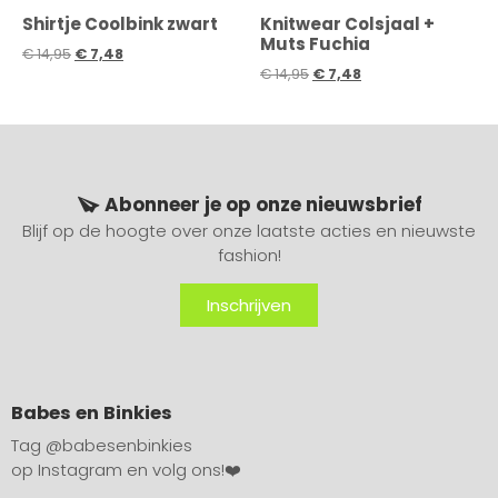
Shirtje Coolbink zwart
Knitwear Colsjaal +
Muts Fuchia
€
14,95
€
7,48
€
14,95
€
7,48
Abonneer je op onze nieuwsbrief
Blijf op de hoogte over onze laatste acties en nieuwste
fashion!
Inschrijven
Babes en Binkies
Tag
@babesenbinkies
op Instagram en volg ons!❤️