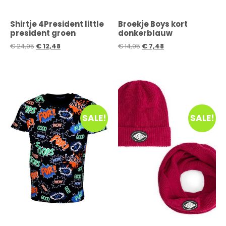
Shirtje 4President little
Broekje Boys kort
president groen
donkerblauw
€
24,95
€
12,48
€
14,95
€
7,48
SALE!
SALE!