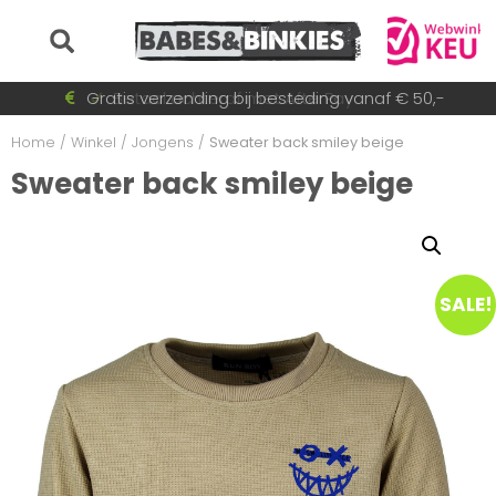
Voor 15:30 besteld = dezelfde dag verzonden!
Gratis verzending bij besteding vanaf € 50,-
Betaal achteraf met AfterPay
Snel wisselende collectie
Home
/
Winkel
/
Jongens
/
Sweater back smiley beige
Sweater back smiley beige
SALE!