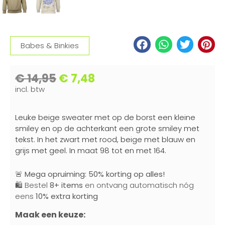
Babes & Binkies
€
14,95
€
7,48
incl. btw
Leuke beige sweater met op de borst een kleine
smiley en op de achterkant een grote smiley met
tekst. In het zwart met rood, beige met blauw en
grijs met geel. In maat 98 tot en met 164.
🚨
Mega opruiming: 50% korting op alles!
🛍️ Bestel
8+ items
en ontvang automatisch nóg
eens
10% extra korting
Maak een keuze: