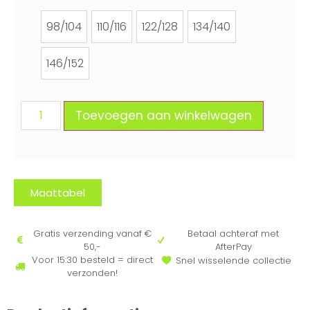
98/104
110/116
122/128
134/140
98/104
110/116
122/128
134/140
146/152
146/152
Toevoegen aan winkelwagen
Maattabel
Gratis verzending vanaf €
Betaal achteraf met
50,-
AfterPay
Voor 15:30 besteld = direct
Snel wisselende collectie
verzonden!