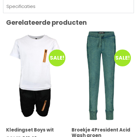
Specificaties
Gerelateerde producten
SALE!
SALE!
Kledingset Boys wit
Broekje 4President Acid
Wash groen