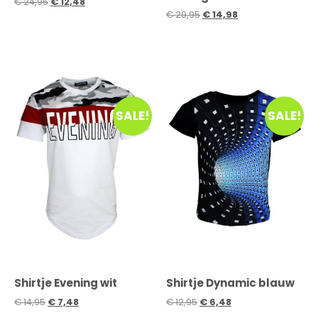
€
24,95
€
12,48
€
29,95
€
14,98
SALE!
SALE!
Shirtje Evening wit
Shirtje Dynamic blauw
€
14,95
€
7,48
€
12,95
€
6,48