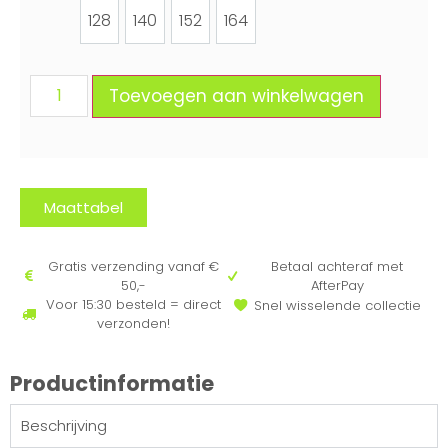
128
140
152
164
128
140
152
164
Toevoegen aan winkelwagen
Maattabel
Gratis verzending vanaf €
Betaal achteraf met
50,-
AfterPay
Voor 15:30 besteld = direct
Snel wisselende collectie
verzonden!
Productinformatie
Beschrijving