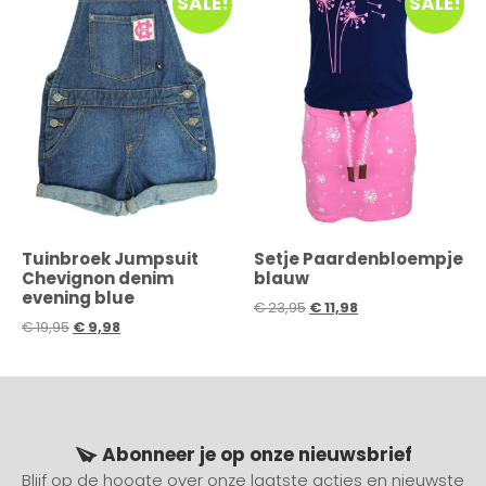
SALE!
SALE!
Tuinbroek Jumpsuit
Setje Paardenbloempje
Chevignon denim
blauw
evening blue
€
23,95
€
11,98
€
19,95
€
9,98
Abonneer je op onze nieuwsbrief
Blijf op de hoogte over onze laatste acties en nieuwste