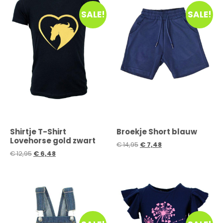
SALE!
SALE!
Shirtje T-Shirt
Broekje Short blauw
Lovehorse gold zwart
€
14,95
€
7,48
€
12,95
€
6,48