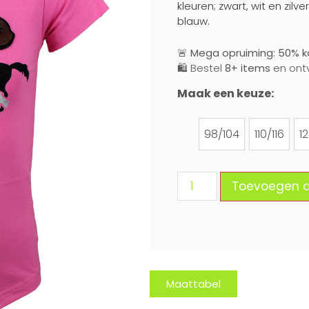
kleuren; zwart, wit en zil
blauw.
🚨
Mega opruiming: 50% ko
🛍️ Bestel
8+ items
en ont
Maak een keuze:
98/104
110/116
1
98/104
110/116
Toevoegen 
Maattabel