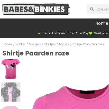
Home
Betaal achteraf met AfterPay
Snel wiss
Home
/
Winkel
/
Meisjes
/
Shirtjes / topjes
/
Shirtje Paarden roze
Shirtje Paarden roze