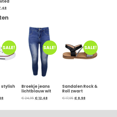
mited
7,48
ten
SALE!
SALE!
SALE!
stylish
Broekje jeans
Sandalen Rock &
lichtblauw wit
Roll zwart
98
€
24,95
€
12,48
€
17,95
€
8,98