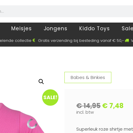
Meisjes
Jongens
Kiddo Toys
Sal
elende collectie
Gratis verzending bij besteding vanaf € 50,-
V
Babes & Binkies
SALE!
€
14,95
€
7,48
incl. btw
Superleuk roze shirtje me