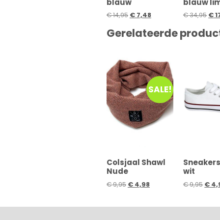
blauw
blauw li
€
14,95
€
7,48
€
34,95
€
1
Gerelateerde produc
SALE!
Colsjaal Shawl
Sneakers 
Nude
wit
€
9,95
€
4,98
€
9,95
€
4,