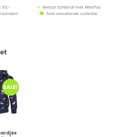
 50,-
Betaal achteraf met AfterPay
erzonden!
Snel wisselende collectie
et
SALE!
aardjes