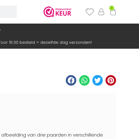
0
e
oor 15:30 besteld = dezelfde dag verzonden!
t afbeelding van drie paarden in verschillende