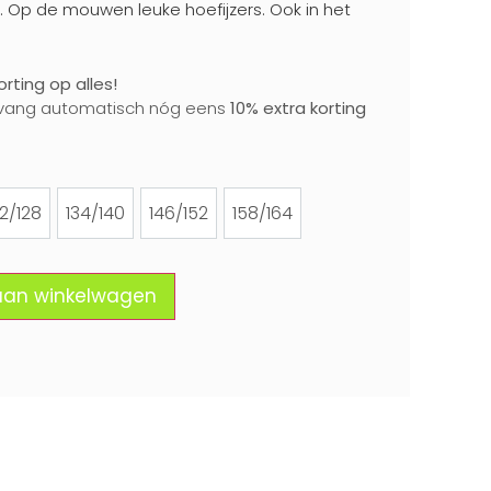
ver. Op de mouwen leuke hoefijzers. Ook in het
rting op alles!
vang automatisch nóg eens
10% extra korting
22/128
134/140
146/152
158/164
122/128
134/140
146/152
158/164
aan winkelwagen