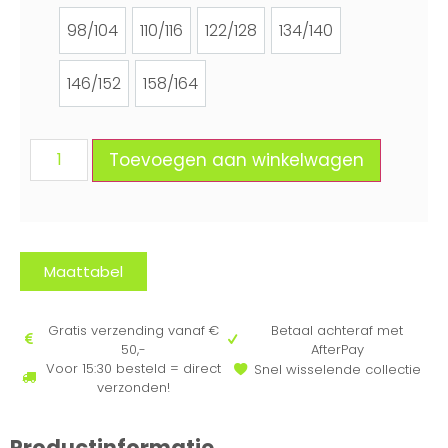
98/104
110/116
122/128
134/140
98/104
110/116
122/128
134/140
146/152
158/164
146/152
158/164
Toevoegen aan winkelwagen
Maattabel
Gratis verzending vanaf €
Betaal achteraf met
50,-
AfterPay
Voor 15:30 besteld = direct
Snel wisselende collectie
verzonden!
Productinformatie