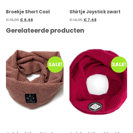
Broekje Short Cool
Shirtje Joystick zwart
€
16,95
€
8,48
€
14,95
€
7,48
Gerelateerde producten
SALE!
SALE!