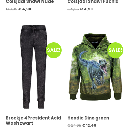
Colsjaal Shawl Nude
Colsjaal Shawl Fuchia
€
9,95
€
4,98
€
9,95
€
4,98
SALE!
SALE!
Broekje 4President Acid
Hoodie Dino groen
Wash zwart
€
24,95
€
12,48