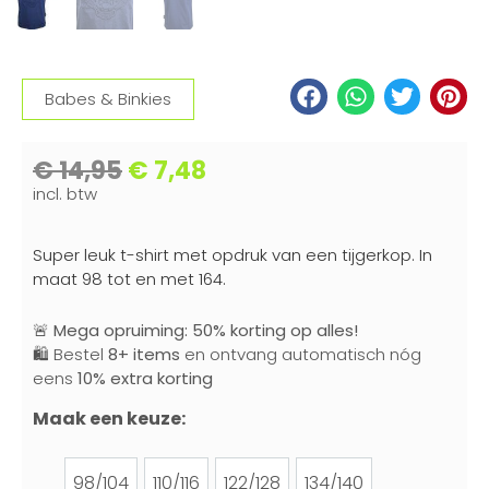
Babes & Binkies
€
14,95
€
7,48
incl. btw
Super leuk t-shirt met opdruk van een tijgerkop. In
maat 98 tot en met 164.
🚨
Mega opruiming: 50% korting op alles!
🛍️ Bestel
8+ items
en ontvang automatisch nóg
eens
10% extra korting
Maak een keuze:
98/104
110/116
122/128
134/140