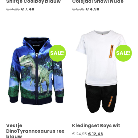
Shirtje Coolboy blauw
Colsjaal Shawl Nude
€
14,95
€
7,48
€
9,95
€
4,98
SALE!
SALE!
Vestje
Kledingset Boys wit
DinoTyrannosaurus rex
€
24,95
€
12,48
blauw