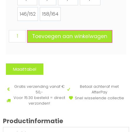
98/104
110/116
122/128
134/140
146/152
158/164
146/152
158/164
Toevoegen aan winkelwagen
Maattabel
Gratis verzending vanaf €
Betaal achteraf met
50,-
AfterPay
Voor 15:30 besteld = direct
Snel wisselende collectie
verzonden!
Productinformatie