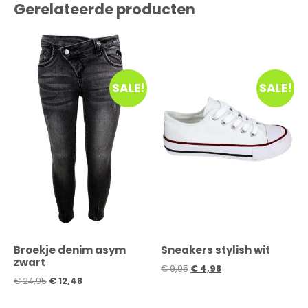
Gerelateerde producten
SALE!
SALE!
Broekje denim asym
Sneakers stylish wit
zwart
€
9,95
€
4,98
€
24,95
€
12,48