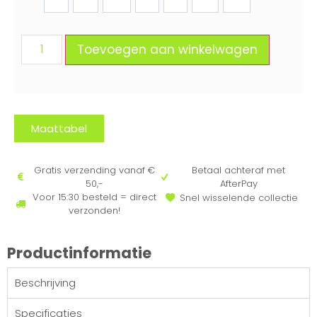
92
98
104
110
116
122
128
Toevoegen aan winkelwagen
Maattabel
Gratis verzending vanaf €
Betaal achteraf met
50,-
AfterPay
Voor 15:30 besteld = direct
Snel wisselende collectie
verzonden!
Productinformatie
Beschrijving
Specificaties