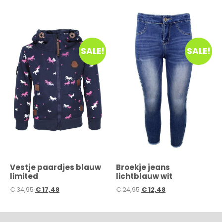
SALE!
SALE!
Vestje paardjes blauw
Broekje jeans
limited
lichtblauw wit
€
34,95
€
17,48
€
24,95
€
12,48