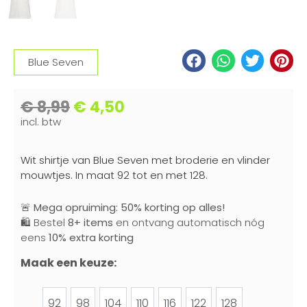
Blue Seven
€
8,99
€
4,50
incl. btw
Wit shirtje van Blue Seven met broderie en vlinder
mouwtjes. In maat 92 tot en met 128.
🚨
Mega opruiming: 50% korting op alles!
🛍️ Bestel
8+ items
en ontvang automatisch nóg
eens
10% extra korting
Maak een keuze:
92
98
104
110
116
122
128