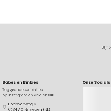
Blijf
Babes en Binkies
Onze Socials
Tag
@babesenbinkies
op Instagram en volg ons!❤️
Boekweitweg 4
6534 AC Nijmegen (NL)