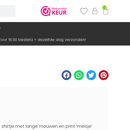
0
e
oor 15:30 besteld = dezelfde dag verzonden!
 shirtje met lange mouwen en print ‘meisje’