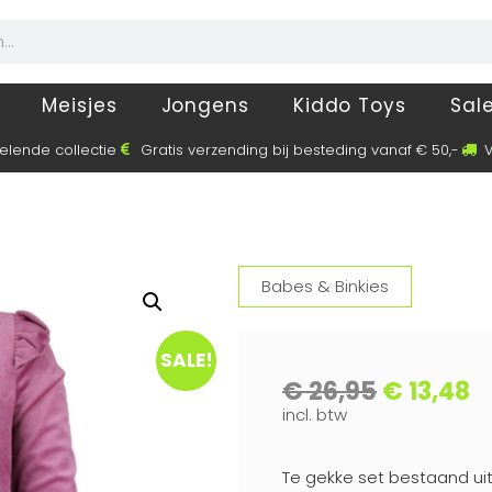
Meisjes
Jongens
Kiddo Toys
Sal
elende collectie
Gratis verzending bij besteding vanaf € 50,-
V
Babes & Binkies
SALE!
€
26,95
€
13,48
incl. btw
Te gekke set bestaand uit