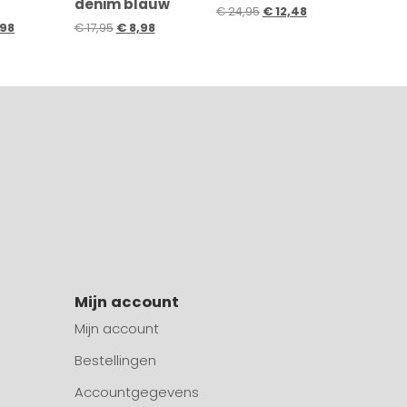
denim blauw
€
24,95
€
12,48
98
€
17,95
€
8,98
Mijn account
Mijn account
Bestellingen
Accountgegevens