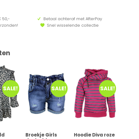
 50,-
Betaal achteraf met AfterPay
erzonden!
Snel wisselende collectie
ten
SALE!
SALE!
SALE!
ld
Broekje Girls
Hoodie Diva roze