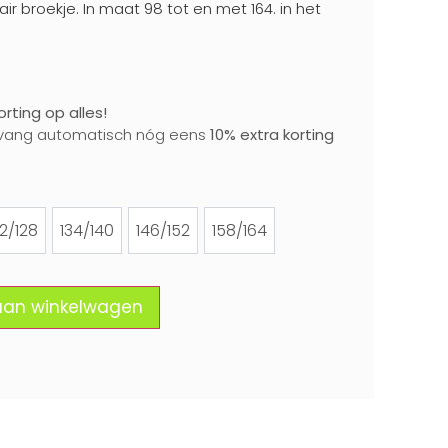
ir broekje. In maat 98 tot en met 164. in het
rting op alles!
vang automatisch nóg eens
10% extra korting
22/128
134/140
146/152
158/164
122/128
134/140
146/152
158/164
aan winkelwagen