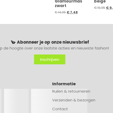
Glamourmas
beige
zwart
€
19,95
€
9,
€
14,95
€
7,48
Abonneer je op onze nieuwsbrief
 op de hoogte over onze laatste acties en nieuwste fashion!
Inschrijven
Informatie
Ruilen & retourneren
Verzenden & bezorgen
Contact