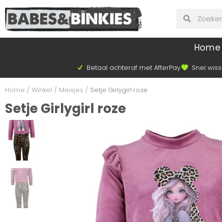
Home
Betaal achteraf met AfterPay
Snel wiss
Home
/
Winkel
/
Meisjes
/
Setje Girlygirl roze
Setje Girlygirl roze