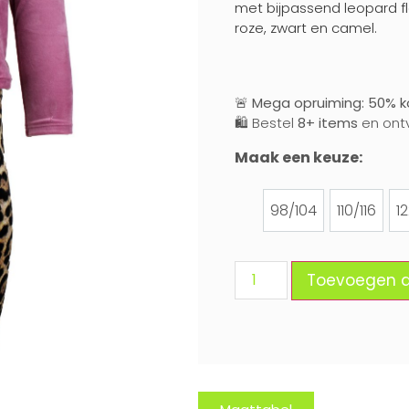
met bijpassend leopard fla
roze, zwart en camel.
🚨
Mega opruiming: 50% ko
🛍️ Bestel
8+ items
en ont
Maak een keuze:
98/104
110/116
1
98/104
110/116
Toevoegen 