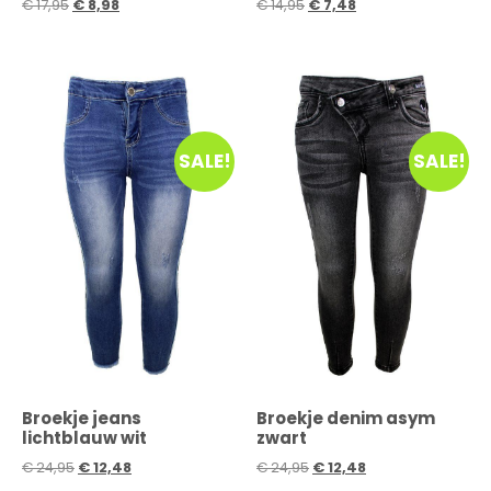
€
17,95
€
8,98
€
14,95
€
7,48
SALE!
SALE!
Broekje jeans
Broekje denim asym
lichtblauw wit
zwart
€
24,95
€
12,48
€
24,95
€
12,48