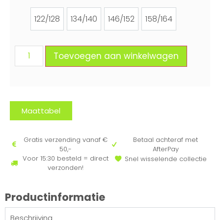
122/128
134/140
146/152
158/164
122/128
134/140
146/152
158/164
Toevoegen aan winkelwagen
Maattabel
Gratis verzending vanaf €
Betaal achteraf met
50,-
AfterPay
Voor 15:30 besteld = direct
Snel wisselende collectie
verzonden!
Productinformatie
Beschrijving