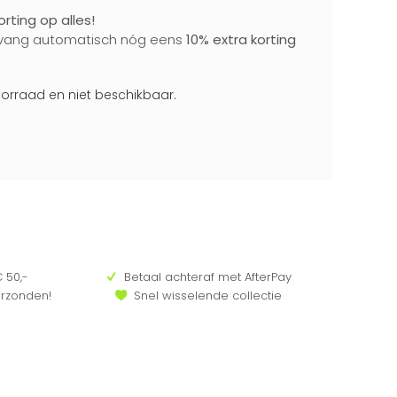
rting op alles!
vang automatisch nóg eens
10% extra korting
voorraad en niet beschikbaar.
 50,-
Betaal achteraf met AfterPay
erzonden!
Snel wisselende collectie