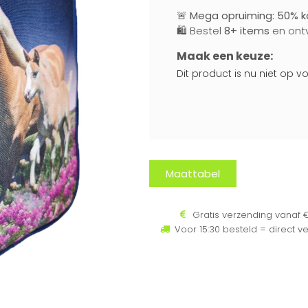
🚨
Mega opruiming: 50% ko
🛍️ Bestel
8+ items
en ont
Maak een keuze:
Dit product is nu niet op 
Maattabel
Gratis verzending vanaf €
Voor 15:30 besteld = direct v