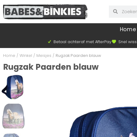
Home
Betaal achteraf met AfterPay
Snel wiss
Home
/
Winkel
/
Meisjes
/
Rugzak Paarden blauw
Rugzak Paarden blauw