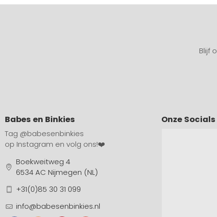
Blijf
Babes en Binkies
Onze Socials
Tag
@babesenbinkies
op Instagram en volg ons!❤️
Boekweitweg 4
6534 AC Nijmegen (NL)
+31(0)85 30 31 099
info@babesenbinkies.nl