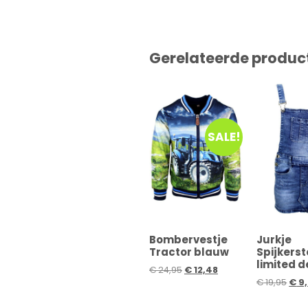
Gerelateerde produc
SALE!
Bombervestje
Jurkje
Tractor blauw
Spijkerst
limited 
€
24,95
€
12,48
€
19,95
€
9,