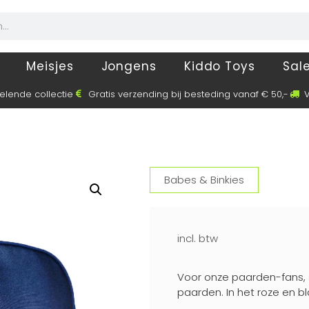
Meisjes
Jongens
Kiddo Toys
Sal
elende collectie
Gratis verzending bij besteding vanaf € 50,-
V
Babes & Binkies
incl. btw
Voor onze paarden-fans, 
paarden. In het roze en bla