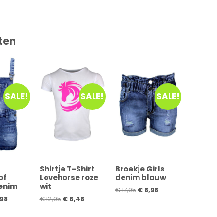
ten
SALE!
SALE!
SALE!
Shirtje T-Shirt
Broekje Girls
of
Lovehorse roze
denim blauw
denim
wit
€
17,95
€
8,98
98
€
12,95
€
6,48