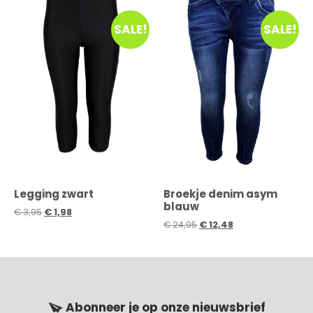
SALE!
SALE!
Legging zwart
Broekje denim asym
blauw
€
3,95
€
1,98
€
24,95
€
12,48
Abonneer je op onze nieuwsbrief