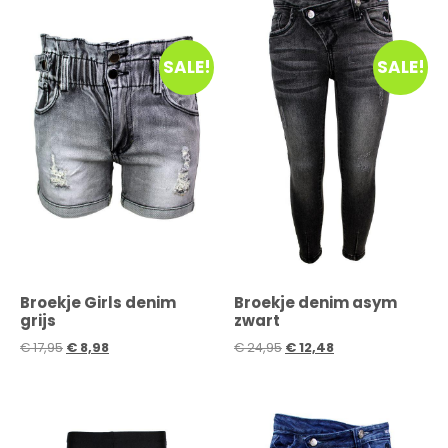
SALE!
SALE!
Broekje Girls denim
Broekje denim asym
grijs
zwart
€
17,95
€
8,98
€
24,95
€
12,48