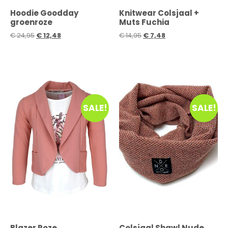
Hoodie Goodday
Knitwear Colsjaal +
groenroze
Muts Fuchia
€
24,95
€
12,48
€
14,95
€
7,48
SALE!
SALE!
Blazer Roze
Colsjaal Shawl Nude