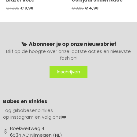
€
17,95
€
8,98
€
9,95
€
4,98
Abonneer je op onze nieuwsbrief
Blijf op de hoogte over onze laatste acties en nieuwste
fashion!
Inschrijven
Babes en Binkies
Tag
@babesenbinkies
op Instagram en volg ons!❤️
Boekweitweg 4
6534 AC Nijmegen (NL)