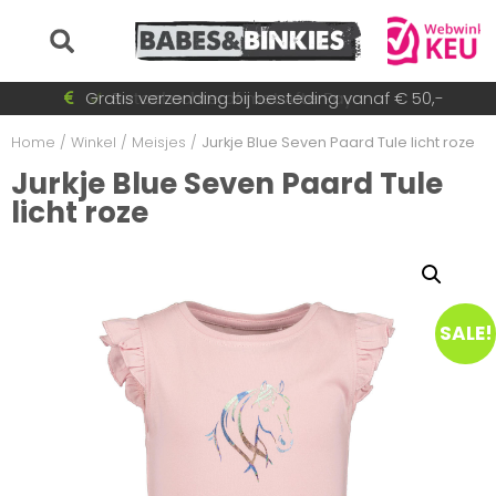
Voor 15:30 besteld = dezelfde dag verzonden!
Gratis verzending bij besteding vanaf € 50,-
Betaal achteraf met AfterPay
Snel wisselende collectie
Home
/
Winkel
/
Meisjes
/
Jurkje Blue Seven Paard Tule licht roze
Jurkje Blue Seven Paard Tule
licht roze
SALE!