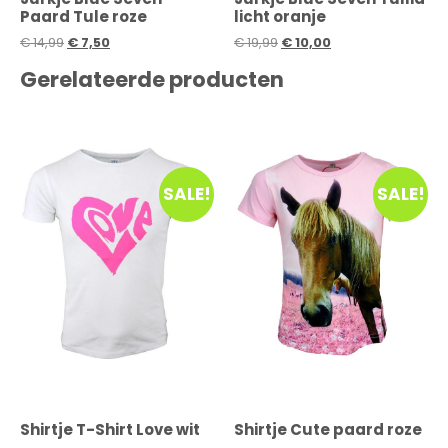
Paard Tule roze
licht oranje
€
14,99
€
7,50
€
19,99
€
10,00
Gerelateerde producten
SALE!
SALE!
Shirtje T-Shirt Love wit
Shirtje Cute paard roze