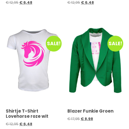
€
12,95
€
6,48
€
12,95
€
6,48
SALE!
SALE!
Shirtje T-Shirt
Blazer Funkie Groen
Lovehorse roze wit
€
17,95
€
8,98
€
12,95
€
6,48