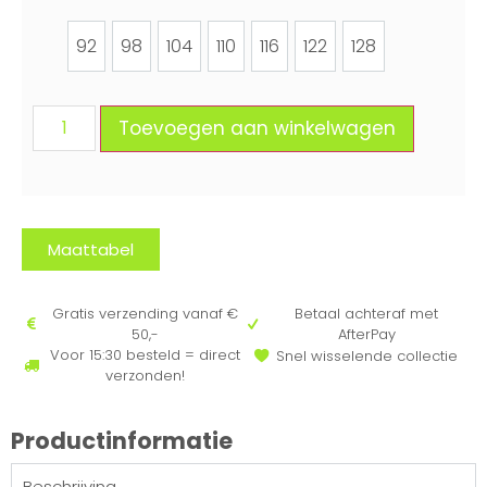
92
98
104
110
116
122
128
92
98
104
110
116
122
128
Toevoegen aan winkelwagen
Maattabel
Gratis verzending vanaf €
Betaal achteraf met
50,-
AfterPay
Voor 15:30 besteld = direct
Snel wisselende collectie
verzonden!
Productinformatie
Beschrijving