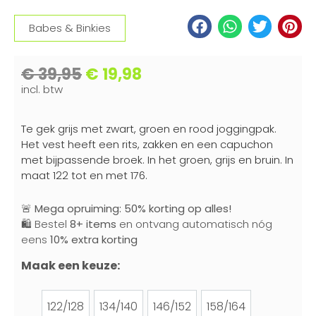
Babes & Binkies
€
39,95
€
19,98
incl. btw
Te gek grijs met zwart, groen en rood joggingpak.
Het vest heeft een rits, zakken en een capuchon
met bijpassende broek. In het groen, grijs en bruin. In
maat 122 tot en met 176.
🚨
Mega opruiming: 50% korting op alles!
🛍️ Bestel
8+ items
en ontvang automatisch nóg
eens
10% extra korting
Maak een keuze:
122/128
134/140
146/152
158/164
122/128
134/140
146/152
158/164