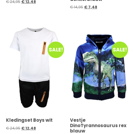
€
24,95
€
12,48
€
14,95
€
7,48
SALE!
SALE!
Kledingset Boys wit
Vestje
DinoTyrannosaurus rex
€
24,95
€
12,48
blauw