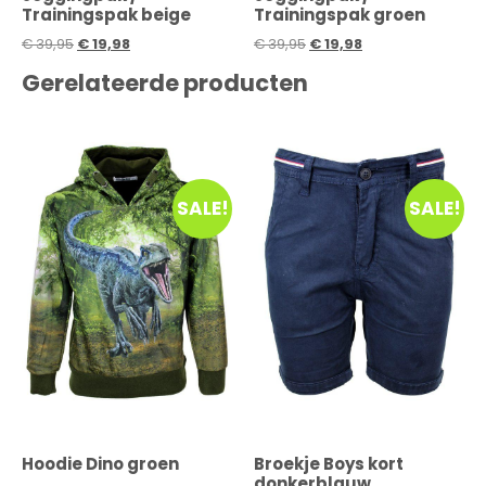
Trainingspak beige
Trainingspak groen
€
39,95
€
19,98
€
39,95
€
19,98
Gerelateerde producten
SALE!
SALE!
Hoodie Dino groen
Broekje Boys kort
donkerblauw