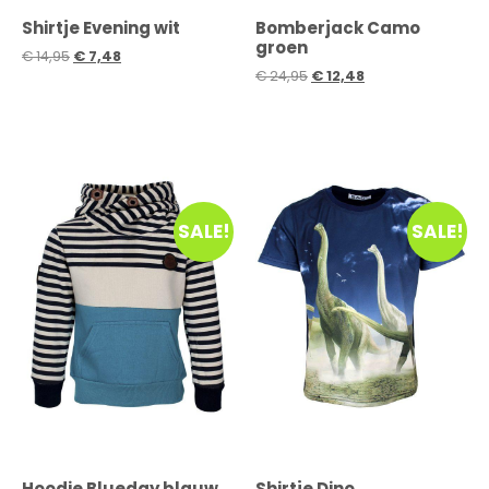
Shirtje Evening wit
Bomberjack Camo
groen
€
14,95
€
7,48
€
24,95
€
12,48
SALE!
SALE!
Hoodie Blueday blauw
Shirtje Dino