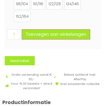
98/104
110/116
122/128
134/146
98/104
110/116
122/128
134/146
152/164
152/164
Toevoegen aan winkelwagen
Maattabel
Gratis verzending vanaf €
Betaal achteraf met
50,-
AfterPay
Voor 15:30 besteld = direct
Snel wisselende collectie
verzonden!
Productinformatie