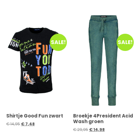
SALE!
SALE!
Shirtje Good Fun zwart
Broekje 4President Acid
Wash groen
€
14,95
€
7,48
€
29,95
€
14,98