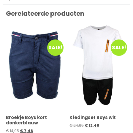
Gerelateerde producten
SALE!
SALE!
Broekje Boys kort
Kledingset Boys wit
donkerblauw
€
24,95
€
12,48
€
14,95
€
7,48