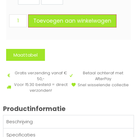
146/152
158/164
Toevoegen aan winkelwagen
Maattabel
Gratis verzending vanaf €
Betaal achteraf met
50,-
AfterPay
Voor 15:30 besteld = direct
Snel wisselende collectie
verzonden!
Productinformatie
Beschrijving
Specificaties