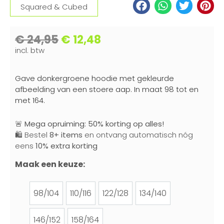
Squared & Cubed
€
24,95
€
12,48
incl. btw
Gave donkergroene hoodie met gekleurde
afbeelding van een stoere aap. In maat 98 tot en
met 164.
🚨
Mega opruiming: 50% korting op alles!
🛍️ Bestel
8+ items
en ontvang automatisch nóg
eens
10% extra korting
Maak een keuze:
98/104
110/116
122/128
134/140
98/104
110/116
122/128
134/140
146/152
158/164