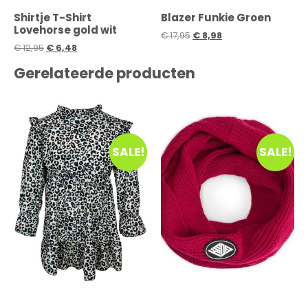
Shirtje T-Shirt
Blazer Funkie Groen
Lovehorse gold wit
€
17,95
€
8,98
€
12,95
€
6,48
Gerelateerde producten
SALE!
SALE!