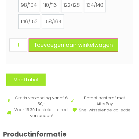
98/104
110/116
122/128
134/140
98/104
110/116
122/128
134/140
146/152
158/164
146/152
158/164
Toevoegen aan winkelwagen
Maattabel
Gratis verzending vanaf €
Betaal achteraf met
50,-
AfterPay
Voor 15:30 besteld = direct
Snel wisselende collectie
verzonden!
Productinformatie