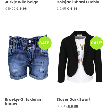
Jurkje Wild beige
Colsjaal Shawl Fuchia
€
19,95
€
9,98
€
9,95
€
4,98
SALE!
SALE!
Broekje Girls denim
Blazer Dark Zwart
blauw
€
17,95
€
8,98