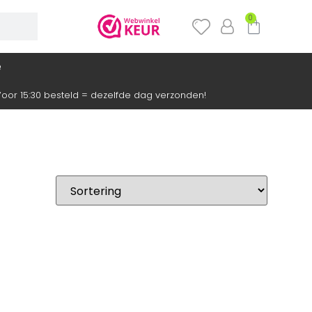
0
e
oor 15:30 besteld = dezelfde dag verzonden!