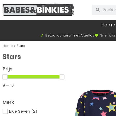
Home
Betaal achteraf met AfterPay
Snel wiss
Home
/
Stars
Stars
Prijs
9 — 10
Merk
Blue Seven
(2)