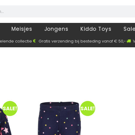
Meisjes
Jongens
Kiddo Toys
Sal
elende collectie
Gratis verzending bij besteding vanaf € 50,-
V
SALE!
SALE!