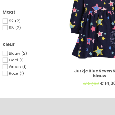
Maat
92
(2)
98
(2)
Kleur
Blauw
(2)
Geel
(1)
Groen
(1)
Jurkje Blue Seven 
Roze
(1)
blauw
€
27,99
€
14,0