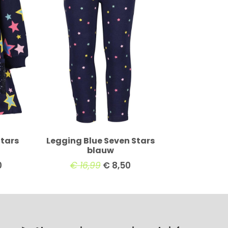
Stars
Legging Blue Seven Stars
blauw
0
€
16,99
€
8,50