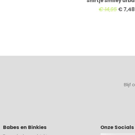
Shirtje Smiley urba
€
14,95
€
7,48
Blijf
Babes en Binkies
Onze Socials