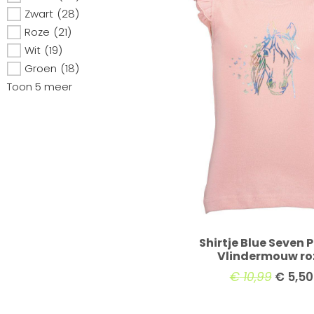
Zwart
(28)
Roze
(21)
Wit
(19)
Groen
(18)
Toon 5 meer
Shirtje Blue Seven 
Vlindermouw ro
€
10,99
€
5,50