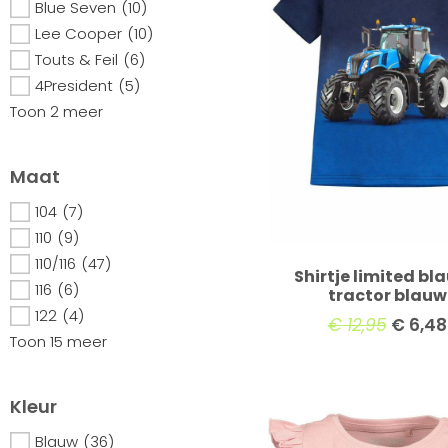
Blue Seven
(10)
Lee Cooper
(10)
Touts & Feil
(6)
4President
(5)
Toon 2 meer
Maat
104
(7)
110
(9)
110/116
(47)
Shirtje limited bl
116
(6)
tractor blauw
122
(4)
€
12,95
€
6,48
Toon 15 meer
Kleur
Blauw
(36)