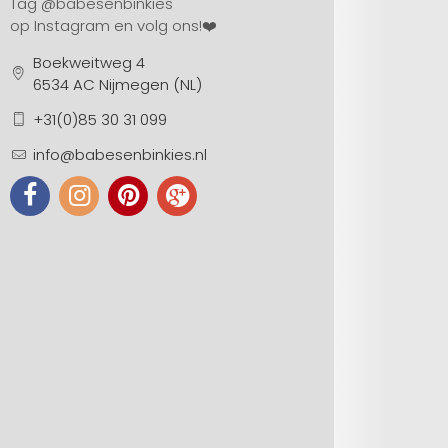
Tag
@babesenbinkies
op Instagram en volg ons!❤️
Boekweitweg 4
6534 AC Nijmegen (NL)
+31(0)85 30 31 099
info@babesenbinkies.nl