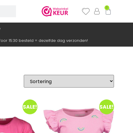
0
e
oor 15:30 besteld = dezelfde dag verzonden!
SALE!
SALE!