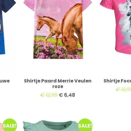
auwe
Shirtje Paard Merrie Veulen
Shirtje Fo
roze
€
12,9
€
12,95
€
6,48
SALE!
SALE!