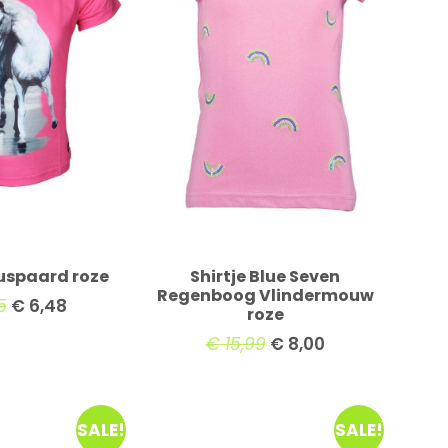
cuspaard roze
Shirtje Blue Seven
Regenboog Vlindermouw
5
€
6,48
roze
€
15,99
€
8,00
SALE!
SALE!