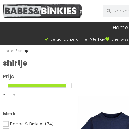
Home
Betaal achteraf met AfterPay
Snel wiss
Home
/
shirtje
shirtje
Prijs
5 — 15
Merk
Babes & Binkies
(74)