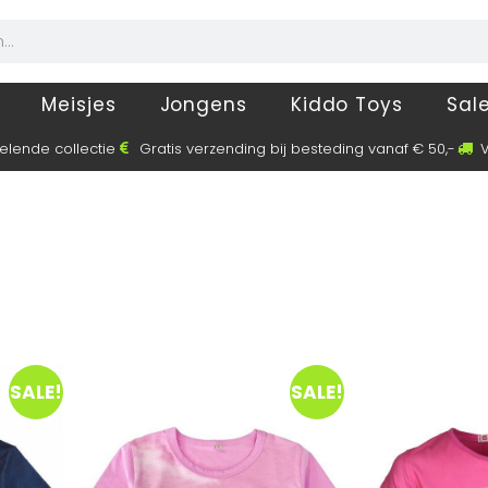
Meisjes
Jongens
Kiddo Toys
Sal
elende collectie
Gratis verzending bij besteding vanaf € 50,-
V
SALE!
SALE!