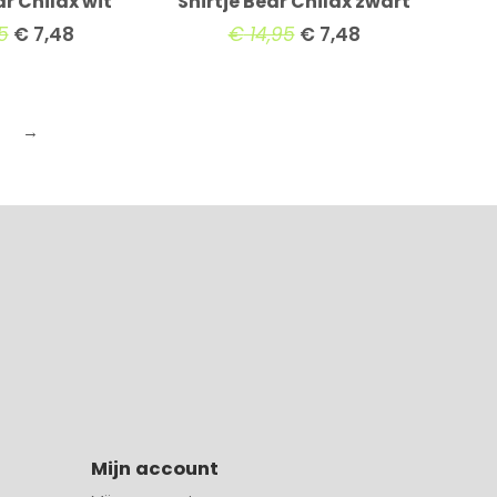
ar Chilax wit
Shirtje Bear Chilax zwart
5
€
7,48
€
14,95
€
7,48
→
Mijn account