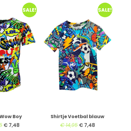
SALE!
SALE!
e Wow Boy
Shirtje Voetbal blauw
5
€
7,48
€
14,95
€
7,48