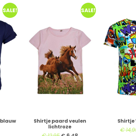
SALE!
SALE!
d blauw
Shirtje paard veulen
Shirtj
lichtroze
€
14,9
€
12,95
€
6,48