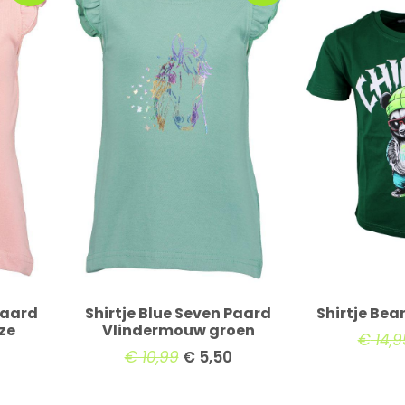
Paard
Shirtje Blue Seven Paard
Shirtje Bea
ze
Vlindermouw groen
€
14,9
€
10,99
€
5,50