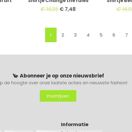
n art
Shirtje Change the rules
Shirtje Be
€
14,95
€
7,48
€
14,9
1
2
3
4
5
6
7
Abonneer je op onze nieuwsbrief
 op de hoogte over onze laatste acties en nieuwste fashion!
Inschrijven
Informatie