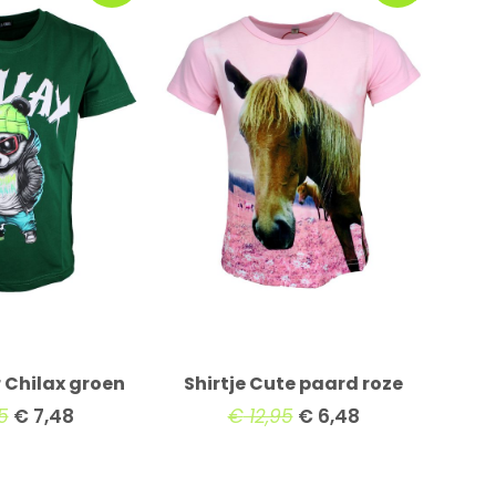
r Chilax groen
Shirtje Cute paard roze
5
€
7,48
€
12,95
€
6,48