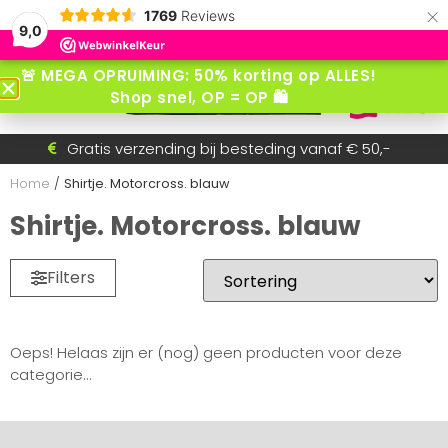
×
1769
Reviews
9,0
🚨 MEGA OPRUIMING: 50% korting op ALLES!
Shop snel, OP = OP 🛍️
Gratis verzending bij besteding vanaf € 50,-
Voor 15:30 besteld = dezelfde dag verzonden!
Betaal achteraf met AfterPay
Snel wisselende collectie
Home
/
Shirtje. Motorcross. blauw
Shirtje. Motorcross. blauw
Filters
Oeps! Helaas zijn er (nog) geen producten voor deze
categorie...