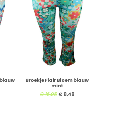
 blauw
Broekje Flair Bloem blauw
mint
€
16,95
€
8,48