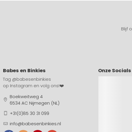
Blijf
Babes en Binkies
Onze Socials
Tag
@babesenbinkies
op Instagram en volg ons!❤️
Boekweitweg 4
6534 AC Nijmegen (NL)
+31(0)85 30 31 099
info@babesenbinkies.nl