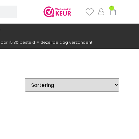
0
e
oor 15:30 besteld = dezelfde dag verzonden!