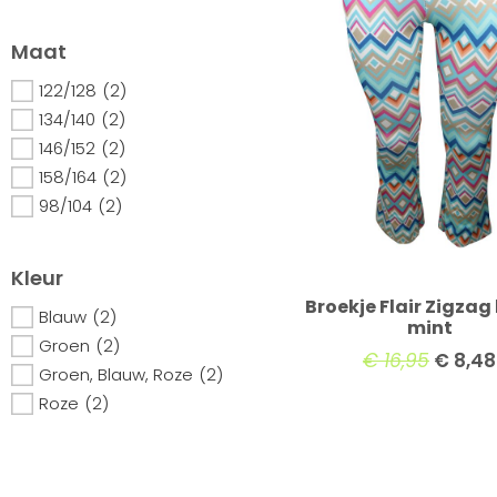
Maat
122/128
(2)
134/140
(2)
146/152
(2)
158/164
(2)
98/104
(2)
Kleur
Broekje Flair Zigzag
Blauw
(2)
mint
Groen
(2)
€
16,95
€
8,48
Groen, Blauw, Roze
(2)
Roze
(2)