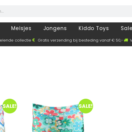
Meisjes
Jongens
Kiddo Toys
Sal
elende collectie
Gratis verzending bij besteding vanaf € 50,-
V
SALE!
SALE!