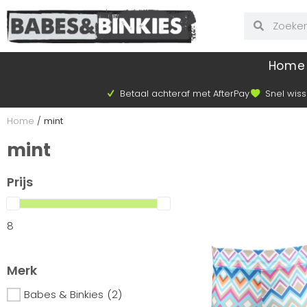
Home
Betaal achteraf met AfterPay
Snel wiss
Home
/
mint
mint
Prijs
8
Merk
Babes & Binkies
(2)