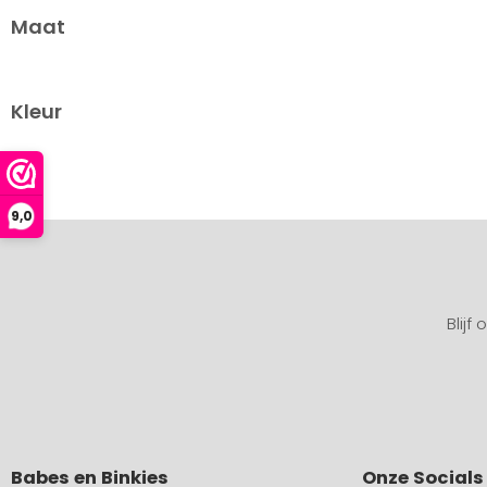
Maat
Kleur
9,0
Blijf
Babes en Binkies
Onze Socials