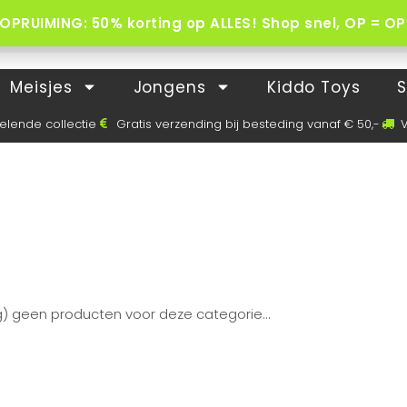
OPRUIMING: 50% korting op ALLES! Shop snel, OP = OP 
Meisjes
Jongens
Kiddo Toys
S
elende collectie
Gratis verzending bij besteding vanaf € 50,-
V
g) geen producten voor deze categorie...