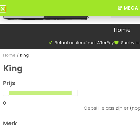
🚨 MEGA 
Home
Betaal achteraf met AfterPay
Snel wiss
Home
/
King
King
Prijs
0
Oeps! Helaas zijn er (no
Merk