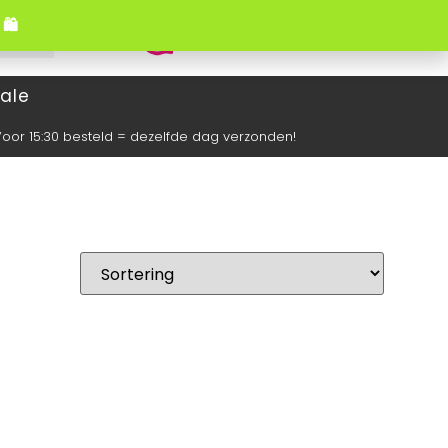
🛍️
0
ale
oor 15:30 besteld = dezelfde dag verzonden!